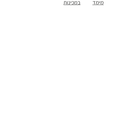
מימד
במכינות