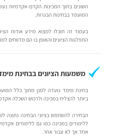
לצה"ל
השונים בתוך המכינות הקדם-אקדמיות נעשה
למבחן
המועמד בבחינות הבגרות.
מימד
בתי
מבחן
בעמוד זה תוכלו למצוא מידע אודות הציוני
ספר
התפלגות הציונים והאופן בו הם מדווחים למו
מימד
יסודיים
לדוגמא
וחטיבות
ביניים
מידע
משמעות הציונים בבחינת מימד
כללי
על
הכנה
בחינת מימד נועדה לסנן מתוך כלל המועמ
בחינת
למבחני
ביותר להצליח במכינה ולרכוש השכלה אקדמי
מימ"ד
מיון
לעבודה
הבחירה להשתמש בציוני הבחינה נתונה לשי
שיעורים
ללימודים במכינה כמו גם ללימודים אקדמיי
אחד אך לא עבור אחר.
ניב