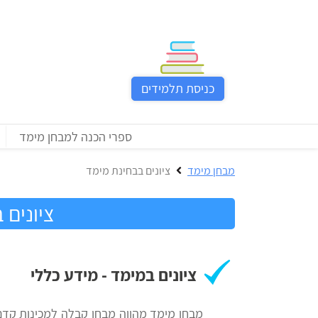
כניסת
תלמידים
כניסת תלמידים
כל
המוצרים
ספרי הכנה למבחן מימד
מבית
ניב
מבחן מימד
ציונים בבחינת מימד
רווח
ציונים 
בחינות
הכנה
קבלה
למבחן
לאקדמיה
מימד
ציונים במימד - מידע כללי
ספרי
הכנה
הכנה
מבחן מימד מהווה מבחן קבלה למכינות קדם 