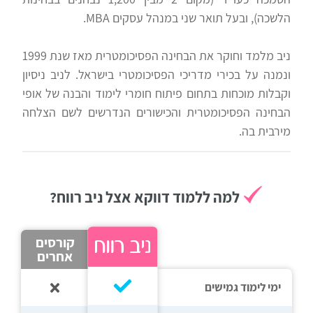
כלים
לצה"ל
הלשכה), ובעל תואר שני במנהל עסקים MBA.
לתלמידים
ניב מלמד וחוקר את הבחינה הפסיכומטרית מאז שנת 1999
בתי
ערכות
ונמנה על בכירי מדריכי הפסיכומטרי בישראל. לניב ניסיון
ספר
ספרים
וקבלות מוכחות בתחום פיתוח חומרי לימוד והבנה של אופי
יסודיים
הבחינה הפסיכומטרית והכישורים הנדרשים לשם הצלחה
וחטיבות
מירבית בה.
מידע
ביניים
כללי
למה ללמוד דווקא אצל ניב רווח?
הכנה
קורסי
למבחני
פסיכומטרי
מיון
קורסים
אחרים
לעבודה
תלמידים
ימי לימוד גמישים
ממליצים
ניב