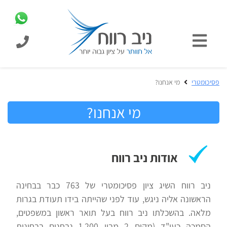
כניסת
תלמידים
כל
פסיכומטרי
מי אנחנו?
המוצרים
מבית
מי אנחנו?
ניב
רווח
הכנה
בחינות
אודות ניב רווח
לפסיכומטרי
קבלה
מבחנים
לאקדמיה
ניב רווח השיג ציון פסיכומטרי של 763 כבר בבחינה
ופתרונות
הראשונה אליה ניגש, עוד לפני שהייתה בידו תעודת בגרות
מלאה. בהשכלתו ניב רווח בעל תואר ראשון במשפטים,
הכנה
הסמכה כעו"ד (מקום 2 מבין 1,200 נבחנים בבחינות