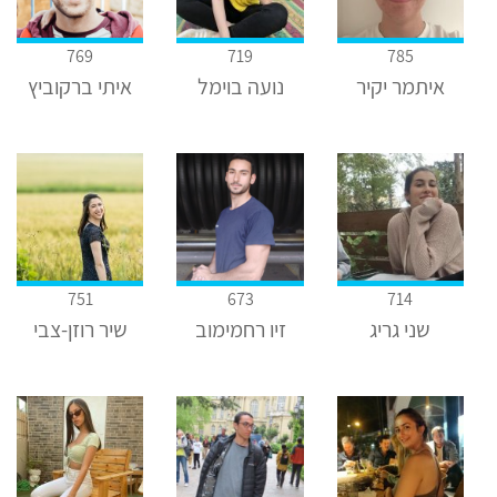
769
719
785
איתמר יקיר
נועה בוימל
איתי ברקוביץ
751
673
714
שני גריג
זיו רחמימוב
שיר רוזן-צבי