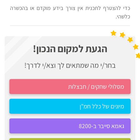
ליום
לצה"ל
כדי להצטרף לתכנית אין צורך בידע מוקדם או בהכשרה
המאה
כלשהי.
בתי
הכנה
ספר
לשחקים
הגעת למקום הנכון!
יסודיים
הכנה
וחטיבות
לגאמא
בחר/י מה שמתאים לך וצא/י לדרך!
ביניים
סייבר
מסלולי שחקים / חבצלות
הכנה
הכנה
למודיעין
למבחני
מיונים של כלל חמ"ן
מיון
תפקידים
לעבודה
בצבא
גאמא סייבר ב-8200
עתודה
ניב