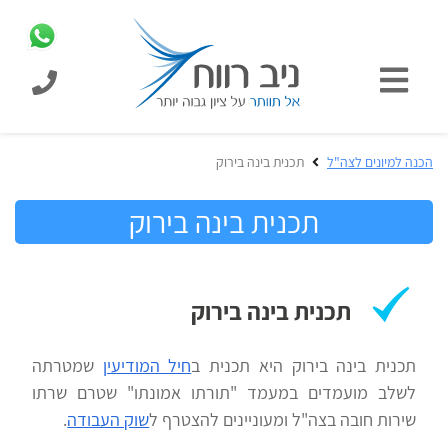
כניסת
תלמידים
כל
הכנה למיונים לצה"ל‎
תכנית בינה בירוק
המוצרים
מבית
תכנית בינה בירוק
הכנה
ניב
למיונים
רווח
לצה"ל
בחינות
תכנית בינה בירוק
הכנה
קבלה
לצו
לאקדמיה
תכנית בינה בירוק היא תכנית ב
חיל המודיעין
שמטרתה
ראשון
לשלב מועמדים במעמד "תורתו אמונתו" שטרם שרתו
שירות חובה בצה"ל ומעוניינים להצטרף ל
שוק העבודה
.
הכנה
הכנה