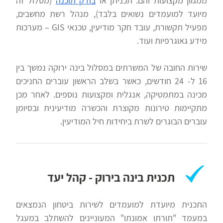
ממגוון מקצועות והם: תכניתן או
בודק תוכנה
(מסלול זה
מיועד למועמדים נשואים בלבד), מנהל רשת מחשבים,
מפעיל תקשורת, עובד חקר מודיעין, טכנאי GIS – מערכות
מידע גאוגרפיות ועוד.
שירות החובה של המשרתים במסלול בינה ירוקה נמשך בין
16 ל- 24 חודשים, כאשר בשלב הראשון עוברים החניכים
מכינה במתמטיקה, אנגלית ומקצועות נוספים. לאחר מכן
מתקיימות טירונות מקוצרת והכשרה מודיעינית ובסיומן
עוברים הבוגרים לשרת ביחידות חיל המודיעין.
תכנית בינה בירוק - קהל יעד
התכנית מיועדת למועמדים לשירות ביטחון הנמצאים
במעמד "תורתו אמונתו" המעוניינים להשתלב במעגל