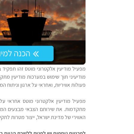
ליום
לצה"ל
המאה
בתי
הכנה
ספר
לשחקים
יסודיים
הכנה
וחטיבות
לגאמא
ביניים
מפעיל מודיעין אלקטרוני מוטס זהו תפקיד 
סייבר
מודיעיני תוך שימוש במערכות מודיעין מתק
הכנה
הכנה
פעולות אוויריות, ואחראי על ארגון וניתוח ה
למודיעין
למבחני
מפעיל מודיעין אלקטרוני מוטס אחראי על 
מיון
תפקידים
מתקדמות. את שירותם הצבאי מבצעים המפ
לעבודה
בצבא
האווירי של מדינת ישראל, ייצור מטרות לתק
עתודה
לפרטים נוספים יש לפנות ללשכת הגיוס בטלפון 
ניב