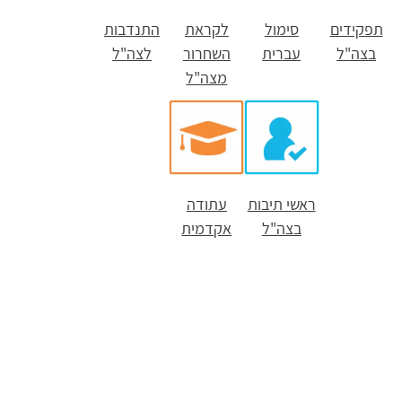
תפקידים
סימול
לקראת
התנדבות
בצה"ל
עברית
השחרור
לצה"ל
מצה"ל
ראשי תיבות
עתודה
בצה"ל
אקדמית