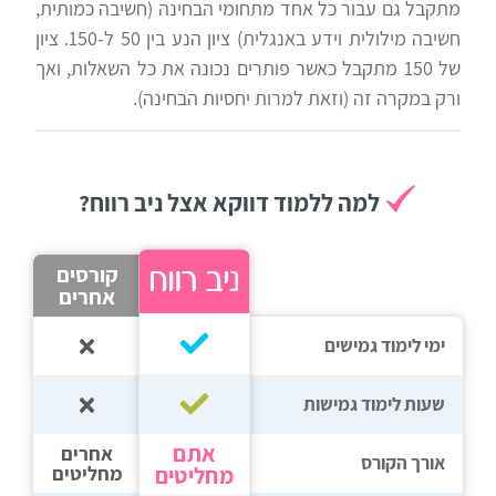
כלים
מתקבל גם עבור כל אחד מתחומי הבחינה (חשיבה כמותית,
לצה"ל
חשיבה מילולית וידע באנגלית) ציון הנע בין 50 ל-150. ציון
לתלמידים
של 150 מתקבל כאשר פותרים נכונה את כל השאלות, ואך
בתי
ורק במקרה זה (וזאת למרות יחסיות הבחינה).
ערכות
ספר
ספרים
יסודיים
וחטיבות
למה ללמוד דווקא אצל ניב רווח?
מידע
ביניים
כללי
קורסים
אחרים
הכנה
קורסי
למבחני
ימי לימוד גמישים
פסיכומטרי
מיון
שעות לימוד גמישות
לעבודה
תלמידים
אתם
אחרים
אורך הקורס
ממליצים
מחליטים
מחליטים
ניב