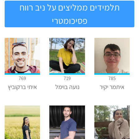
תלמידים ממליצים על ניב רווח
פסיכומטרי
769
719
785
איתמר יקיר
נועה בוימל
איתי ברקוביץ