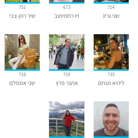
751
673
714
שני גריג
זיו רחמימוב
שיר רוזן-צבי
718
719
735
ליהיא מנחם
אתגר פרץ
שני אמסלם