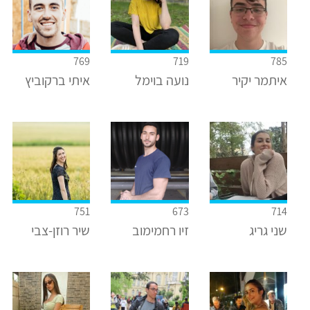
769
719
785
איתמר יקיר
נועה בוימל
איתי ברקוביץ
751
673
714
שני גריג
זיו רחמימוב
שיר רוזן-צבי