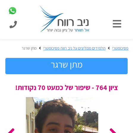
כניסת
תלמידים
כל
פסיכומטרי
תלמידים ממליצים על ניב רווח פסיכומטרי
מתן שרגר
המוצרים
מבית
מתן שרגר
ניב
רווח
הכנה
ציון 764 - שיפור של כמעט 70 נקודות!
בחינות
לפסיכומטרי
קבלה
מבחנים
לאקדמיה
ופתרונות
הכנה