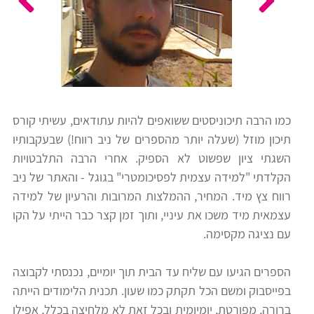
כלים
לצה"ל
לתלמידים
בתי
ערכות
ספר
ספרים
יסודיים
כמו הרבה תיכוניסטים ששואפים להיות עתודאים, עשיתי קורס
וחטיבות
תיכון מוזל (שעלה יותר מהספרים של ניב רווח!) שבעקבותיו
מידע
ביניים
השגתי ציון שפשוט לא הספיק. אחרי הרבה התלבטויות
כללי
הקלדתי "למידה עצמית לפסיכומטרי" בגוגל - והאתר של ניב
רווח צץ מיד. המחיר, ההמלצות המרובות והרעיון של למידה
הכנה
קורסי
עצמאית מיד משכו את עיניי, ותוך זמן קצר כבר הייתי על הקו
למבחני
פסיכומטרי
עם נציגה מקסימה.
מיון
לעבודה
הספרים הגיעו עם שליח עד הבית תוך יומיים, נכנסתי לקבוצה
תלמידים
בפייסבוק ומשם הכל תקתק כמו שעון. תכנית הלימודים הייתה
ממליצים
ברורה, מפורטת, יומיומית ובכל זאת לא מלחיצה בכלל, אפילו
ניב