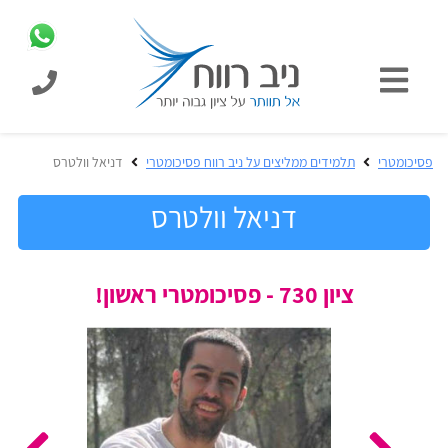
כניסת
תלמידים
כל
פסיכומטרי
תלמידים ממליצים על ניב רווח פסיכומטרי
דניאל וולטרס
המוצרים
מבית
דניאל וולטרס
ניב
רווח
הכנה
ציון 730 - פסיכומטרי ראשון!
בחינות
לפסיכומטרי
קבלה
מבחנים
לאקדמיה
ופתרונות
הכנה