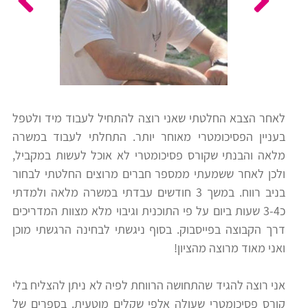
כלים
לצה"ל
לתלמידים
בתי
ערכות
ספר
ספרים
יסודיים
לאחר הצבא החלטתי שאני רוצה להתחיל לעבוד מיד ולטפל
וחטיבות
בעניין הפסיכומטרי מאוחר יותר. התחלתי לעבוד במשרה
מידע
ביניים
מלאה והבנתי שקורס פסיכומטרי לא אוכל לעשות במקביל,
כללי
ולכן לאחר ששמעתי ממספר חברים מרוצים החלטתי לבחור
בניב רווח. במשך 3 חודשים עבדתי במשרה מלאה ולמדתי
הכנה
קורסי
כ3-4 שעות ביום על פי התוכנית וגיבוי מלא מצוות המדריכים
למבחני
פסיכומטרי
דרך הקבוצה בפייסבוק. בסוף ניגשתי לבחינה הרגשתי מוכן
מיון
ואני מאוד מרוצה מהציון!
לעבודה
תלמידים
אני רוצה להגיד שהתחושה הרווחת לפיה לא ניתן להצליח בלי
ממליצים
קורס פסיכומטרי שעולה אלפי שקלים מוטעית. בספרים של
ניב