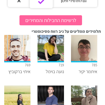
גם לתלמידי תיכון‎‏
לרשימת החבילות והמחירים
תלמידים ממליצים על ניב רווח פסיכומטרי
769
719
785
איתמר יקיר
נועה בוימל
איתי ברקוביץ