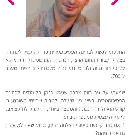
כלים
לצה"ל
לתלמידים
בתי
ערכות
ספר
ספרים
יסודיים
החלטתי לגשת לבחינה הפסיכומטרית כדי להתמיין לעתודה
וחטיבות
בצה"ל. עבור התחום הרצוי, הנדסה, הפסיכומטרי הדרוש הוא
מידע
ביניים
על פי רוב גבוה ולכן כיוונתי גבוה מלכתחילה: רציתי מעבר
כללי
ל-700.
הכנה
קורסי
שמעתי על ניב רווח מחבר שניגש בזמן הלימודים לבחינה
למבחני
פסיכומטרי
הפסיכומטרית והשיג ציון מעולה. למרות שהייתי משוכנע כי
מיון
קורס הוא הדרך הנכונה והממצה ביותר, החלטתי לתת צ'אנס
לעבודה
ללמידה עצמית ממספר סיבות:
תלמידים
1. אם כבר קיימים סיפורי הצלחה רבים, מדוע שאני לא אהיה
ממליצים
גם אני ביניהם?
ניב