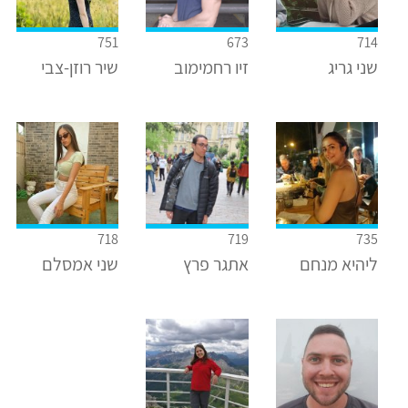
751
673
714
שני גריג
זיו רחמימוב
שיר רוזן-צבי
718
719
735
ליהיא מנחם
אתגר פרץ
שני אמסלם