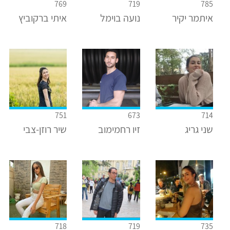
769
719
785
איתמר יקיר
נועה בוימל
איתי ברקוביץ
751
673
714
שני גריג
זיו רחמימוב
שיר רוזן-צבי
718
719
735