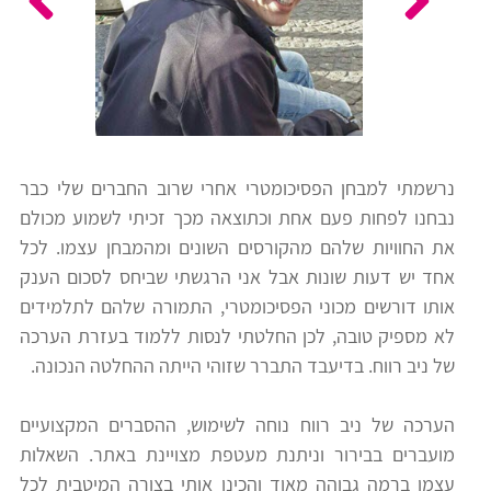
כלים
לצה"ל
לתלמידים
בתי
ערכות
ספר
ספרים
יסודיים
נרשמתי למבחן הפסיכומטרי אחרי שרוב החברים שלי כבר
וחטיבות
נבחנו לפחות פעם אחת וכתוצאה מכך זכיתי לשמוע מכולם
מידע
ביניים
את החוויות שלהם מהקורסים השונים ומהמבחן עצמו. לכל
כללי
אחד יש דעות שונות אבל אני הרגשתי שביחס לסכום הענק
אותו דורשים מכוני הפסיכומטרי, התמורה שלהם לתלמידים
הכנה
קורסי
לא מספיק טובה, לכן החלטתי לנסות ללמוד בעזרת הערכה
למבחני
פסיכומטרי
של ניב רווח. בדיעבד התברר שזוהי הייתה ההחלטה הנכונה.
מיון
לעבודה
הערכה של ניב רווח נוחה לשימוש, ההסברים המקצועיים
תלמידים
מועברים בבירור וניתנת מעטפת מצויינת באתר. השאלות
ממליצים
עצמן ברמה גבוהה מאוד והכינו אותי בצורה המיטבית לכל
ניב