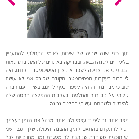
כלים
לצה"ל
לתלמידים
בתי
ערכות
ספר
ספרים
יסודיים
תוך כדי שנה שנייה של שירות לאומי התחלתי להתעניין
וחטיבות
בלימודים לשנה הבאה, ובבדיקה באתרים של האוניברסיטאות
מידע
ביניים
הבנתי כי אני צריכה לשפר את ציון הפסיכומטרי הקודם. היה
כללי
לי ברור בעקבות הפסיכומטרי הקודם שקורס אני לא עושה
שוב כי מבחינתי זה היה לשפוך כסף לחינם. בשיחה עם חברה
הכנה
קורסי
גיליתי על ניב רווח והחלטתי בעקבות ההמלצה החמה שלה
למבחני
פסיכומטרי
להירשם ולשמחתי עשיתי החלטה נכונה.
מיון
לעבודה
מצד אחד זה לימוד עצמי ולכן אתה מנהל את הזמן בעצמך
תלמידים
ויכול להתקדם בהתאם לזמן, ההבנה והיכולת שלך ומצד שני
ממליצים
יש תוכנית מסודרת שנותנת לך מסגרת זמן ומחויבויות לכל
ניב