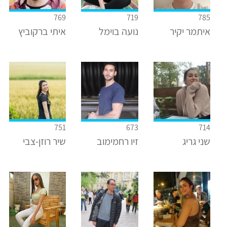
769
719
785
איתמר יקיר
נועה בוימל
איתי ברקוביץ
751
673
714
שני גריג
זיו רחמימוב
שיר רוזן-צבי