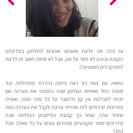
כלים
לצה"ל
לתלמידים
בתי
ערכות
ספר
ספרים
יסודיים
אז ככה: אני יודעת שאנחנו אוהבים להתלונן במדינתנו
וחטיבות
הקטנה ובינינו לא חסר על מה, אבל לא פחות חשוב זה לדעת
מידע
ביניים
לתת קרדיט כשמגיע!!!
כללי
החוויה עם צוות ניב רווח הייתה נהדרת מתחילתה ועד
הכנה
קורסי
סופה! החל משיחת הטלפון שבה הזמנתי את הערכה שם
למבחני
פסיכומטרי
זכיתי לסבלנות אין קץ ולהסבר על כל ספר וספר, ואפילו
מיון
פתרונות יצירתיים לזה שהייתי צריכה לקבל את הערכה כמה
לעבודה
שיותר מהר, ואחר כך קבוצת הפייסבוק הנפלאה שבה
תלמידים
מדריכים סופר מקצועיים ומהירים עונים על כל שאלה מכל
ממליצים
הלב!
ניב