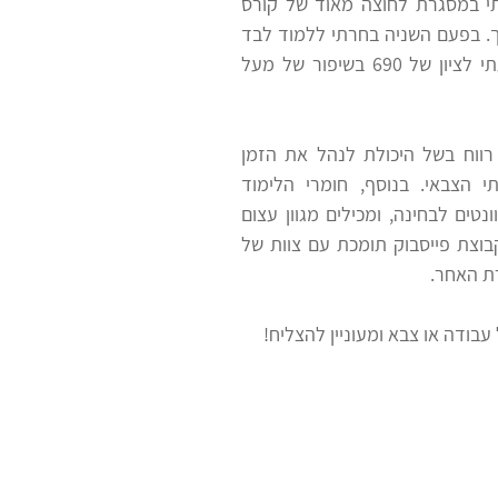
תי במסגרת לחוצה מאוד של קורס
ך. בפעם השניה בחרתי ללמוד לבד
באמצעות מעטפת הלימוד של ניב רווח והגעתי לציון של 690 בשיפור של מעל
רווח בשל היכולת לנהל את הזמן
י הצבאי. בנוסף, חומרי הלימוד
טים לבחינה, ומכילים מגוון עצום
קבוצת פייסבוק תומכת עם צוות של
ת האחר.
ודה או צבא ומעוניין להצליח!