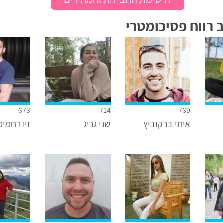
 רווח פסיכומטרי
673
714
769
איתי ברקוביץ
שני גריג
זיו רחמימ