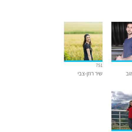
751
וב
שיר רוזן-צבי