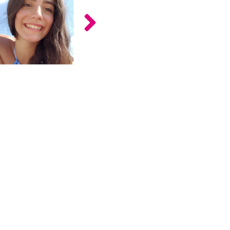
כלים
לצה"ל
לתלמידים
בתי
ערכות
ספר
ספרים
יסודיים
וחטיבות
מידע
ביניים
כללי
הכנה
קורסי
למבחני
פסיכומטרי
מיון
לעבודה
תלמידים
ממליצים
ניב