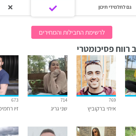
גם לתלמידי תיכון‎‏
לרשימת החבילות והמחירים
 רווח פסיכומטרי
673
714
769
איתי ברקוביץ
שני גריג
זיו רחמימ