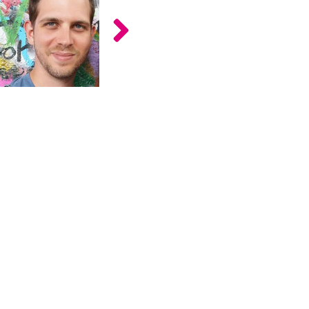
כלים
לצה"ל
לתלמידים
בתי
ערכות
ספר
ספרים
יסודיים
וחטיבות
מידע
ביניים
כללי
הכנה
קורסי
למבחני
פסיכומטרי
מיון
לעבודה
תלמידים
ממליצים
ניב