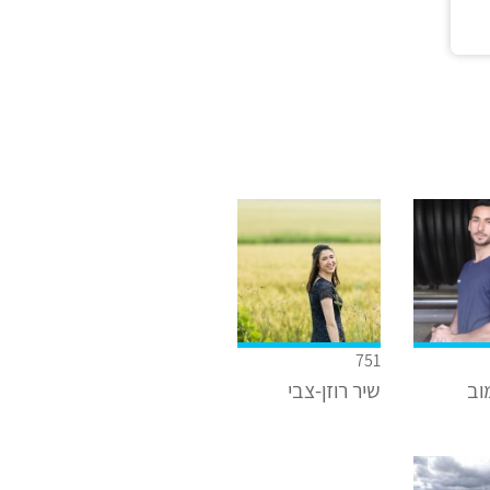
751
וב
שיר רוזן-צבי