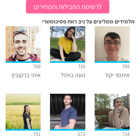
לרשימת החבילות והמחירים
תלמידים ממליצים על ניב רווח פסיכומטרי
769
719
785
איתמר יקיר
נועה בוימל
איתי ברקוביץ
751
673
714