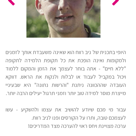
כלים
לצה"ל
לתלמידים
בתי
ערכות
ספר
ספרים
יסודיים
היופי בתכנית של ניב רווח הוא שאינה משעבדת אותך לזמנים
וחטיבות
ולמקומות ואינה הופכת את כל תקופת הלמידה לתקופה
מידע
ביניים
"ללא חיים" - אתה בוחר לעצמך את הזמן והמקום ללמוד
כללי
ויכול במקביל לעבוד או לבלות ולנקות את הראש. דווקא
העובדה שההכוונה ניתנת "והרשות נתונה" היא שבעיניי
הכנה
קורסי
מייצרת מוסר למידה טוב יותר וזמני תרגול יעילים הרבה יותר.
למבחני
פסיכומטרי
מיון
עבור מי מכם שיודע להושיב את עצמו ולהשקיע - עשו
לעבודה
לעצמכם טובה, ותרו על הקורסים ופנו לניב רווח.
תלמידים
ערכה מצויינת ויחס ראוי להערכה מצד המדריכים!
ממליצים
ניב