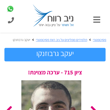
כניסת
תלמידים
כל
פסיכומטרי
תלמידים ממליצים על ניב רווח פסיכומטרי
יעקב גרבוזנקו
המוצרים
מבית
יעקב גרבוזנקו
ניב
רווח
הכנה
ציון 715 - ערכה מצוינת!
בחינות
לפסיכומטרי
קבלה
מבחנים
לאקדמיה
ופתרונות
הכנה