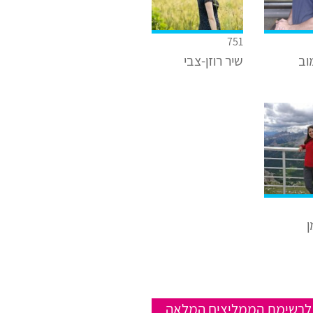
751
וב
שיר רוזן-צבי
ן
לרשימת הממליצים המלאה