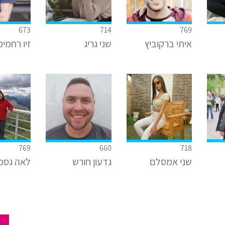
673
714
769
איתי ברקוביץ
שני גריג
זיו רחמימ
769
660
718
שני אמסלם
גדעון חורש
לאה גסמ