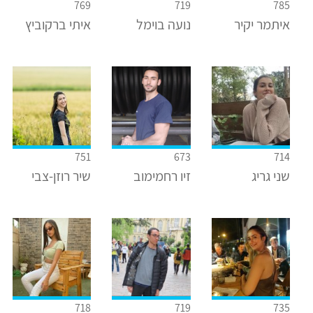
769
719
785
איתמר יקיר
נועה בוימל
איתי ברקוביץ
751
673
714
שני גריג
זיו רחמימוב
שיר רוזן-צבי
718
719
735