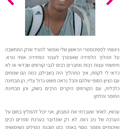
כלים
לצה"ל
לתלמידים
בתי
ערכות
ספר
ספרים
יסודיים
ניגשתי לפסיכומטרי הראשון שלי ואפשר להגיד שרק המחשבה
וחטיבות
על תהליך הלמידה שאצטרך לעבור הפחידה אותי נורא.
מידע
ביניים
חיפשתי עצות רבות מחברים רבים לגבי קורסים שכדאי או לא
כללי
כדאי לי לקחת, איך התהליך היה בשבילם, כמה הם שמחים
עם הציון הסופי שלהם והכל נראה פשוט גדול עליי, הן מבחינה
הכנה
קורסי
כלכלית, עם הקורסים היקרים הרבים בשוק, והן מבחינת
למבחני
פסיכומטרי
החומר והלחץ.
מיון
לעבודה
עכשיו, לאחר שעברתי את המבחן, אני יכול להמליץ בחום על
תלמידים
הערכה של ניב רווח. לא רק שמדובר בערכת ספרים רבים
ממליצים
ואיכותיים וחומר נוסף באתר כמו תוכנת המילים השימושית
ניב