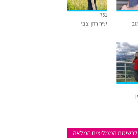
751
וב
שיר רוזן-צבי
ן
לרשימת הממליצים המלאה