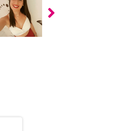
כלים
לצה"ל
לתלמידים
בתי
ערכות
ספר
ספרים
יסודיים
וחטיבות
מידע
ביניים
כללי
הכנה
קורסי
למבחני
פסיכומטרי
מיון
לעבודה
תלמידים
ממליצים
ניב