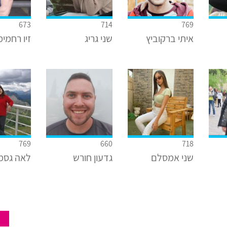
673
714
769
איתי ברקוביץ
שני גריג
זיו רחמימ
769
660
718
שני אמסלם
גדעון חורש
לאה גסמ