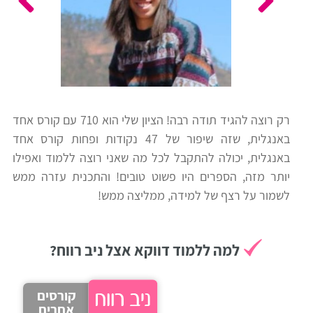
כלים
לצה"ל
לתלמידים
בתי
ערכות
ספר
ספרים
יסודיים
רק רוצה להגיד תודה רבה! הציון שלי הוא 710 עם קורס אחד
וחטיבות
באנגלית, שזה שיפור של 47 נקודות ופחות קורס אחד
מידע
ביניים
באנגלית, יכולה להתקבל לכל מה שאני רוצה ללמוד ואפילו
כללי
יותר מזה, הספרים היו פשוט טובים! והתכנית עזרה ממש
לשמור על רצף של למידה, ממליצה ממש!
הכנה
קורסי
למבחני
פסיכומטרי
מיון
למה ללמוד דווקא אצל ניב רווח?
לעבודה
תלמידים
קורסים
ממליצים
אחרים
ניב