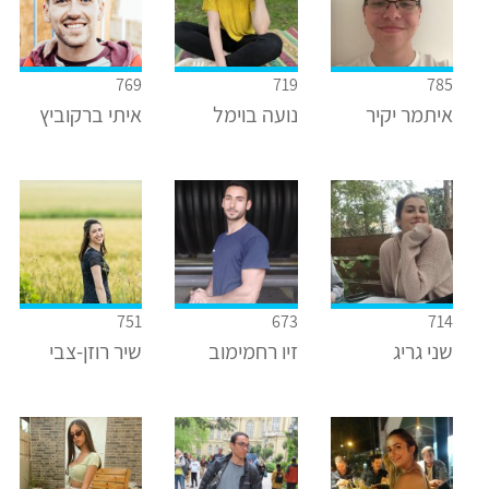
769
719
785
איתמר יקיר
נועה בוימל
איתי ברקוביץ
751
673
714
שני גריג
זיו רחמימוב
שיר רוזן-צבי