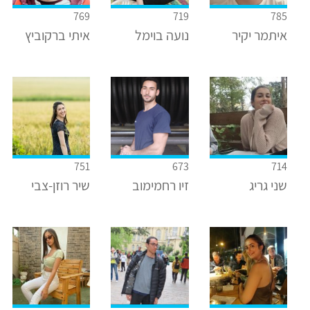
769
719
785
איתמר יקיר
נועה בוימל
איתי ברקוביץ
751
673
714
שני גריג
זיו רחמימוב
שיר רוזן-צבי