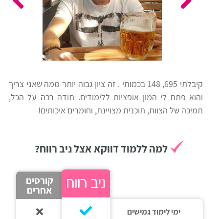
כלים
לצה"ל
לתלמידים
בתי
ערכות
ספר
ספרים
יסודיים
קיבלתי 695, 148 בכמותי . זה ציון גבוה יותר ממה שאני צריך
וחטיבות
והוא פתח לי המון אופציות ללימודים. תודה רבה על הכל,
מידע
ביניים
תמיכה של הצוות, תוכנית מצויינת, וחומרים איכותים!
כללי
הכנה
קורסי
למה ללמוד דווקא אצל ניב רווח?
למבחני
פסיכומטרי
מיון
קורסים
לעבודה
אחרים
תלמידים
ממליצים
ימי לימוד גמישים
ניב