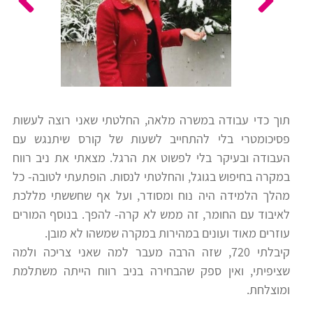
כלים
לצה"ל
לתלמידים
בתי
ערכות
ספר
ספרים
יסודיים
תוך כדי עבודה במשרה מלאה, החלטתי שאני רוצה לעשות
וחטיבות
פסיכומטרי בלי להתחייב לשעות של קורס שיתנגש עם
מידע
ביניים
העבודה ובעיקר בלי לפשוט את הרגל. מצאתי את ניב רווח
כללי
במקרה בחיפוש בגוגל, והחלטתי לנסות. הופתעתי לטובה- כל
מהלך הלמידה היה נוח ומסודר, ועל אף שחששתי מללכת
הכנה
קורסי
לאיבוד עם החומר, זה ממש לא קרה- להפך. בנוסף המורים
למבחני
פסיכומטרי
עוזרים מאוד ועונים במהירות במקרה שמשהו לא מובן.
מיון
קיבלתי 720, שזה הרבה מעבר למה שאני צריכה ולמה
לעבודה
שציפיתי, ואין ספק שהבחירה בניב רווח הייתה משתלמת
תלמידים
ומוצלחת.
ממליצים
ניב