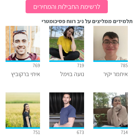
לרשימת החבילות והמחירים
תלמידים ממליצים על ניב רווח פסיכומטרי
769
719
785
איתמר יקיר
נועה בוימל
איתי ברקוביץ
751
673
714