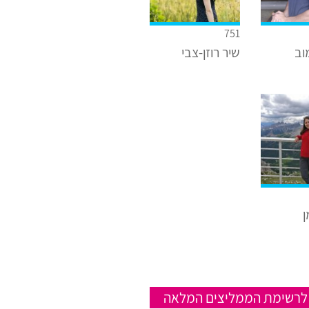
751
וב
שיר רוזן-צבי
ן
לרשימת הממליצים המלאה