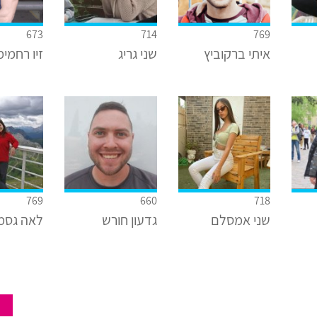
673
714
769
איתי ברקוביץ
שני גריג
זיו רחמימ
769
660
718
שני אמסלם
גדעון חורש
לאה גסמ