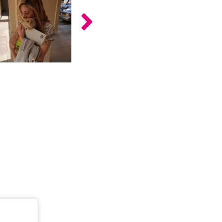
כלים
לצה"ל
לתלמידים
בתי
ערכות
ספר
ספרים
יסודיים
וחטיבות
מידע
ביניים
כללי
הכנה
קורסי
למבחני
פסיכומטרי
מיון
לעבודה
תלמידים
ממליצים
ניב