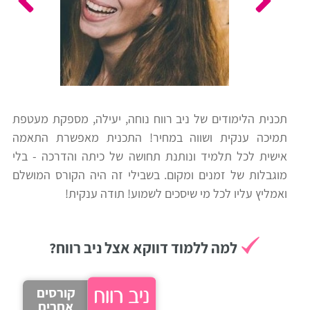
כלים
לצה"ל
לתלמידים
בתי
ערכות
ספר
ספרים
יסודיים
תכנית הלימודים של ניב רווח נוחה, יעילה, מספקת מעטפת
וחטיבות
תמיכה ענקית ושווה במחיר! התכנית מאפשרת התאמה
מידע
ביניים
אישית לכל תלמיד ונותנת תחושה של כיתה והדרכה - בלי
כללי
מוגבלות של זמנים ומקום. בשבילי זה היה הקורס המושלם
ואמליץ עליו לכל מי שיסכים לשמוע! תודה ענקית!
הכנה
קורסי
למבחני
פסיכומטרי
מיון
למה ללמוד דווקא אצל ניב רווח?
לעבודה
תלמידים
קורסים
ממליצים
אחרים
ניב