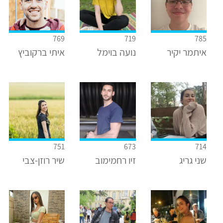
769
719
785
איתמר יקיר
נועה בוימל
איתי ברקוביץ
751
673
714
שני גריג
זיו רחמימוב
שיר רוזן-צבי