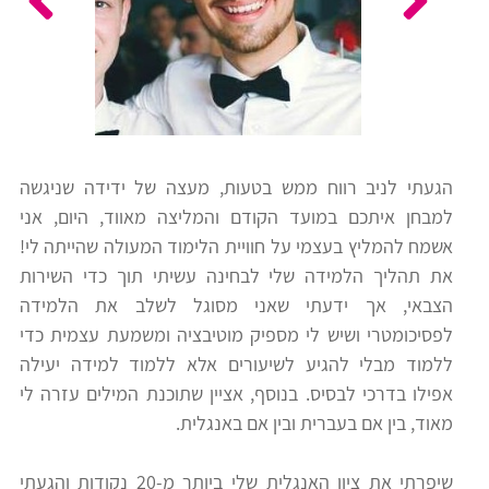
כלים
לצה"ל
לתלמידים
בתי
ערכות
ספר
ספרים
יסודיים
הגעתי לניב רווח ממש בטעות, מעצה של ידידה שניגשה
וחטיבות
למבחן איתכם במועד הקודם והמליצה מאווד, היום, אני
מידע
ביניים
אשמח להמליץ בעצמי על חוויית הלימוד המעולה שהייתה לי!
כללי
את תהליך הלמידה שלי לבחינה עשיתי תוך כדי השירות
הצבאי, אך ידעתי שאני מסוגל לשלב את הלמידה
הכנה
קורסי
לפסיכומטרי ושיש לי מספיק מוטיבציה ומשמעת עצמית כדי
למבחני
פסיכומטרי
ללמוד מבלי להגיע לשיעורים אלא ללמוד למידה יעילה
מיון
אפילו בדרכי לבסיס. בנוסף, אציין שתוכנת המילים עזרה לי
לעבודה
מאוד, בין אם בעברית ובין אם באנגלית.
תלמידים
ממליצים
שיפרתי את ציון האנגלית שלי ביותר מ-20 נקודות והגעתי
ניב