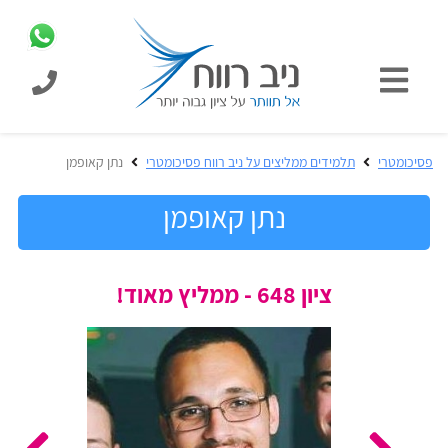
כניסת
תלמידים
כל
פסיכומטרי
תלמידים ממליצים על ניב רווח פסיכומטרי
נתן קאופמן
המוצרים
מבית
נתן קאופמן
ניב
רווח
הכנה
ציון 648 - ממליץ מאוד!
בחינות
לפסיכומטרי
קבלה
מבחנים
לאקדמיה
ופתרונות
הכנה