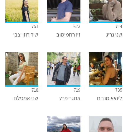
751
673
714
שני גריג
זיו רחמימוב
שיר רוזן-צבי
718
719
735
ליהיא מנחם
אתגר פרץ
שני אמסלם