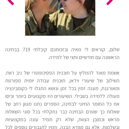
כלים
לצה"ל
לתלמידים
בתי
ערכות
ספר
ספרים
יסודיים
שלום, קוראים לי מאיה ובזכותכם קיבלתי 719 בבחינה
וחטיבות
הראשונה עם חודשיים וחצי של למידה.
מידע
ביניים
כללי
אשמח מאוד להמליץ על תוכנית הפסיכומטרי של ניב רווח.
השילוב של שיעורי וידאו, תוכנית עבודה יומית מפורטת
הכנה
קורסי
ומאורגנת, מענה זמין בכל זמן ונושא התגלו לי כקומבינציה
למבחני
פסיכומטרי
מעולה ללמידה בשבילי. השיעורים היו מקצועיים ביותר וכיסו
מיון
את כל החומר החיוני לבחינה, הספרים נתנו מגוון רחב של
לעבודה
שאלות כך שטרם הבחינה כבר נתקלתי בכל סוגי השאלות
תלמידים
מראש וכמובן הצוות, שלא רק תמיד עונה במקצועיות
ממליצים
ובשלמות, אלא גם מוודא הבנה, וזמין לתגבורים נוספים לכל
ניב