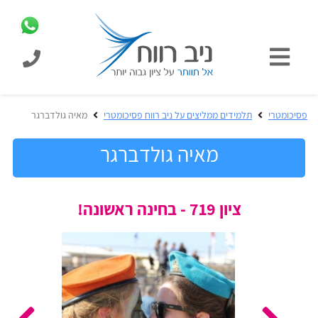
כניסת
תלמידים
כל
פסיכומטרי
תלמידים ממליצים על ניב רווח פסיכומטרי
מאיה גולדברגר
המוצרים
מבית
מאיה גולדברגר
ניב
רווח
הכנה
ציון 719 - בחינה ראשונה!
בחינות
לפסיכומטרי
קבלה
מבחנים
לאקדמיה
ופתרונות
הכנה