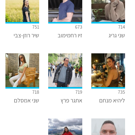
751
673
714
שני גריג
זיו רחמימוב
שיר רוזן-צבי
718
719
735
ליהיא מנחם
אתגר פרץ
שני אמסלם