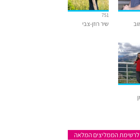
751
וב
שיר רוזן-צבי
ן
לרשימת הממליצים המלאה