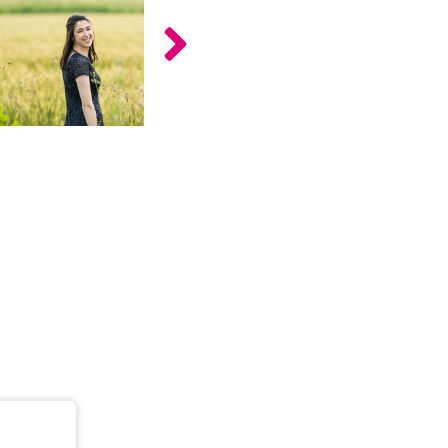
כלים
לצה"ל
לתלמידים
בתי
ערכות
ספר
ספרים
יסודיים
וחטיבות
מידע
ביניים
כללי
הכנה
קורסי
למבחני
פסיכומטרי
מיון
לעבודה
תלמידים
ממליצים
ניב