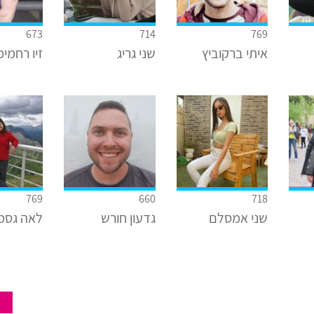
673
714
769
איתי ברקוביץ
שני גריג
זיו רחמימ
769
660
718
שני אמסלם
גדעון חורש
לאה גסמ