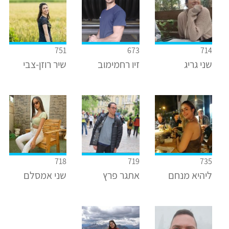
751
673
714
שני גריג
זיו רחמימוב
שיר רוזן-צבי
718
719
735
ליהיא מנחם
אתגר פרץ
שני אמסלם