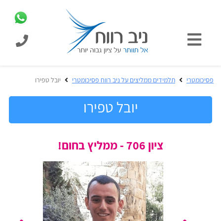
כניסת
תלמידים
כל
פסיכומטרי
תלמידים ממליצים על ניב רווח פסיכומטרי
יובל טפירו
המוצרים
מבית
יובל טפירו
ניב
רווח
הכנה
ציון 706 - ממליץ בחום!
בחינות
לפסיכומטרי
קבלה
מבחנים
לאקדמיה
ופתרונות
הכנה