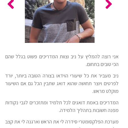
כלים
לצה"ל
לתלמידים
בתי
ערכות
ספר
ספרים
יסודיים
וחטיבות
אני רוצה להמליץ על ניב וצוות המדריכים פשוט בגלל שהם
מידע
ביניים
הכי טובים בתחום.
כללי
ניב מעביר את כל שיעורי הוידאו בצורה הטובה ביותר, יורד
הכנה
לפרטים ויוצר תחושה שהוא דואג שתבין הכל גם אם השיעור
קורסי
למבחני
מוקלט מראש.
פסיכומטרי
מיון
המדריכים באמת דואגים לכל תלמיד ומתזכרים לגבי נקודות
לעבודה
מפנה חשובות בתהליך הלמידה.
תלמידים
מערכת הפלקסומטרי סידרה לי את הראש וארגנה לי את קצב
ממליצים
ניב