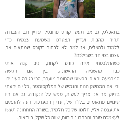
כלים
לצה"ל
לתלמידים
בתי
ערכות
בתאכלס, גם אם תעשו קורס פרונטלי עדיין רוב העבודה
ספר
ספרים
תהיה מהבית ועדיין תצטרכו משמעת עצמית כדי
יסודיים
ללמוד ולהצליח, אז למה לא לבחור בקורס שמתאים את
וחטיבות
עצמו במיוחד בשבילכם?
מידע
ביניים
כשהתלבטתי איזה קורס לקחת, ניב קנה אותי
כללי
כבר מהשנייה הראשונה, בין אם הגישה
המרגיעה והאופן הפשוט שהחומר מועבר, הכי בגובה העיניים.
הכנה
קורסי
ובין אם הממשק הנוח והגמיש של הפלקסומטרי, כל יום ידעתי
למבחני
בדיוק מה אני צריך לעשות, ממש על הנקודה. גם אם היו
פסיכומטרי
מיון
שינויים פתאומיים בלו"ז שלי, עדיין המערכת ידעה להתאים
לעבודה
את עצמה אליי, חלומו של כל תלמיד. בשורה התחתונה תעשו
תלמידים
לעצמכם טובה ותבחרו ניב רווח, שווה כל שקל, בוודאות.
ממליצים
ניב