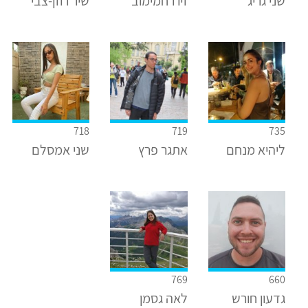
שני גריג
זיו רחמימוב
שיר רוזן-צבי
718
719
735
ליהיא מנחם
אתגר פרץ
שני אמסלם
769
660
גדעון חורש
לאה גסמן