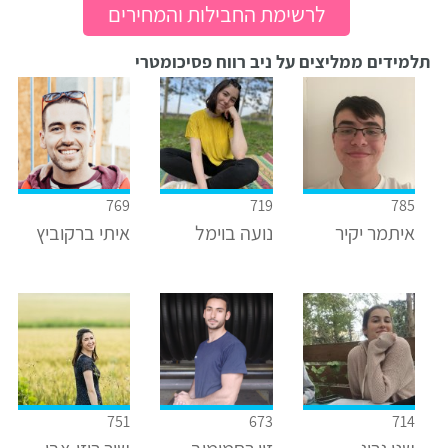
לרשימת החבילות והמחירים
תלמידים ממליצים על ניב רווח פסיכומטרי
769
719
785
איתמר יקיר
נועה בוימל
איתי ברקוביץ
751
673
714