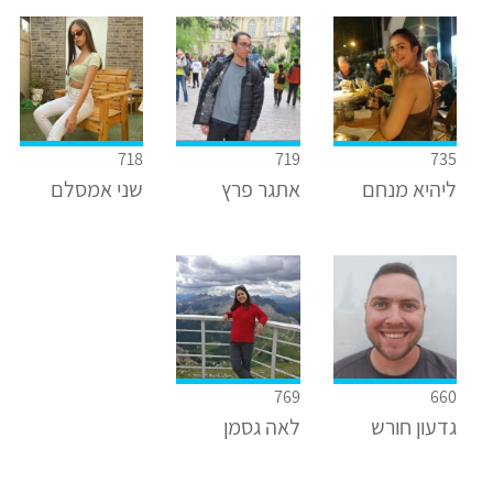
718
719
735
ליהיא מנחם
אתגר פרץ
שני אמסלם
769
660
גדעון חורש
לאה גסמן