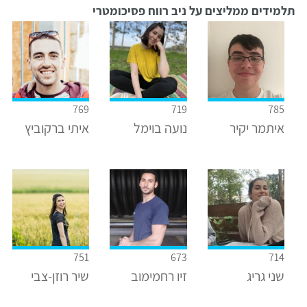
תלמידים ממליצים על ניב רווח פסיכומטרי
769
719
785
איתמר יקיר
נועה בוימל
איתי ברקוביץ
751
673
714
שני גריג
זיו רחמימוב
שיר רוזן-צבי