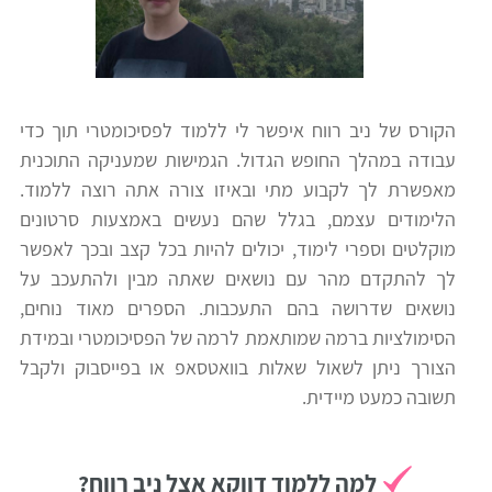
כלים
לצה"ל
לתלמידים
בתי
ערכות
ספר
הקורס של ניב רווח איפשר לי ללמוד לפסיכומטרי תוך כדי
ספרים
עבודה במהלך החופש הגדול. הגמישות שמעניקה התוכנית
יסודיים
מאפשרת לך לקבוע מתי ובאיזו צורה אתה רוצה ללמוד.
וחטיבות
הלימודים עצמם, בגלל שהם נעשים באמצעות סרטונים
מידע
ביניים
מוקלטים וספרי לימוד, יכולים להיות בכל קצב ובכך לאפשר
כללי
לך להתקדם מהר עם נושאים שאתה מבין ולהתעכב על
נושאים שדרושה בהם התעכבות. הספרים מאוד נוחים,
הכנה
קורסי
הסימולציות ברמה שמותאמת לרמה של הפסיכומטרי ובמידת
למבחני
פסיכומטרי
הצורך ניתן לשאול שאלות בוואטסאפ או בפייסבוק ולקבל
מיון
תשובה כמעט מיידית.
לעבודה
תלמידים
ממליצים
למה ללמוד דווקא אצל ניב רווח?
ניב