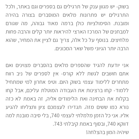
בשוק- יש מגוון ענק של תרגילים גם בספרים וגם באתר, ולכל
רווח
התרגילים יש פתרונות מלאים המוסברים בצורה בהירה
חיפוש
ומובנת. הסימולציות כולן ברמה מאוד גבוהה, מה שגורם
לימודים
למבחנים של המרכז הארצי להיראות יותר קלים והרבה פחות
מלחיצים. בנוסף על כל אלה, צריך גם לציין את המחיר, שהוא
הרבה יותר הגיוני משל שאר המכונים.
אני יודעת להגיד שהספרים מלאים בהסברים מצוינים ואם
אתם חושבים לגשת ללא קורס- אין לספרים של ניב רווח
מתחרים ללימוד עצמי בשוק היום. וטיפ אחרון למי שמתחיל
ללמוד- קחו ברצינות את העבודה המוטלת עליכם, אבל קחו
בקלות את הבחינה ואת הלימודים אליה, זה באמת לא כזה
נורא כמו ששים מזה. תגדירו לעצמכם ציון ותצליחו להגיע
אליו. אני כל הזמן מלמלתי לעצמי 740, בלי סיבה מובנת למה
דווקא 740, ובסוף באמת קיבלתי 743.
שיהיה המון בהצלחה!