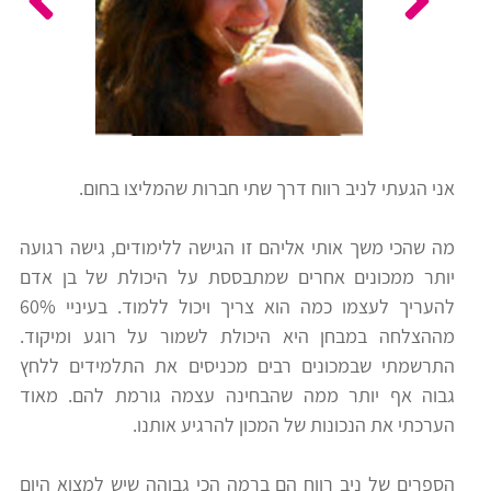
כלים
לצה"ל
לתלמידים
בתי
ערכות
ספר
ספרים
יסודיים
אני הגעתי לניב רווח דרך שתי חברות שהמליצו בחום.
וחטיבות
מידע
ביניים
מה שהכי משך אותי אליהם זו הגישה ללימודים, גישה רגועה
כללי
יותר ממכונים אחרים שמתבססת על היכולת של בן אדם
להעריך לעצמו כמה הוא צריך ויכול ללמוד. בעיניי 60%
הכנה
קורסי
מההצלחה במבחן היא היכולת לשמור על רוגע ומיקוד.
למבחני
פסיכומטרי
התרשמתי שבמכונים רבים מכניסים את התלמידים ללחץ
מיון
גבוה אף יותר ממה שהבחינה עצמה גורמת להם. מאוד
לעבודה
הערכתי את הנכונות של המכון להרגיע אותנו.
תלמידים
ממליצים
הספרים של ניב רווח הם ברמה הכי גבוהה שיש למצוא היום
ניב