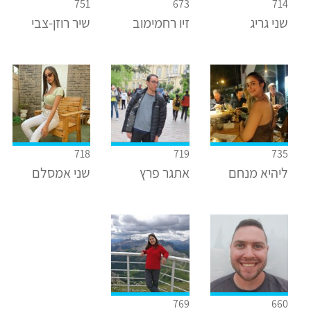
751
673
714
שני גריג
זיו רחמימוב
שיר רוזן-צבי
718
719
735
ליהיא מנחם
אתגר פרץ
שני אמסלם
769
660