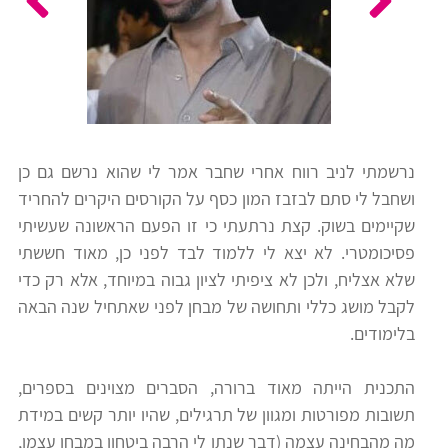
כלים
לצה"ל
לתלמידים
בתי
ערכות
ספר
ספרים
יסודיים
נרשמתי לניב רווח אחרי שחבר אמר לי שהוא נרשם גם כן
וחטיבות
ושחבל לי סתם לבזבז המון כסף על הקורסים היקרים להחריד
מידע
ביניים
שקיימים בשוק. קצת נרתעתי כי זו הפעם הראשונה שעשיתי
כללי
פסיכומטרי. לא יצא לי ללמוד לבד לפני כן, מאוד חששתי
שלא אצליח, ולכן לא ציפיתי לציון גבוה במיוחד, אלא רק כדי
הכנה
קורסי
לקבל מושג כללי ותחושה של מבחן לפני שאתחיל שנה הבאה
למבחני
פסיכומטרי
בלימודים.
מיון
לעבודה
התכנית הייתה מאוד ברורה, הסברים מצוינים בספרים,
תלמידים
תשובות מפורטות ומגוון של תרגילים, שהיו יותר קשים במידת
ממליצים
מה מהבחינה עצמה (דבר שנתן לי הרבה ביטחון במבחן עצמו,
ניב