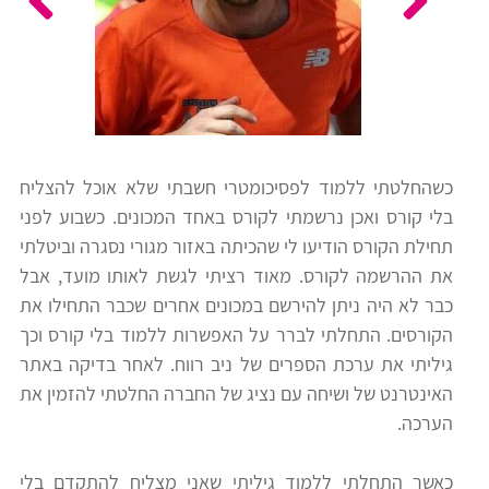
כלים
לצה"ל
לתלמידים
בתי
ערכות
ספר
ספרים
יסודיים
כשהחלטתי ללמוד לפסיכומטרי חשבתי שלא אוכל להצליח
וחטיבות
בלי קורס ואכן נרשמתי לקורס באחד המכונים. כשבוע לפני
מידע
ביניים
תחילת הקורס הודיעו לי שהכיתה באזור מגורי נסגרה וביטלתי
כללי
את ההרשמה לקורס. מאוד רציתי לגשת לאותו מועד, אבל
כבר לא היה ניתן להירשם במכונים אחרים שכבר התחילו את
הכנה
קורסי
הקורסים. התחלתי לברר על האפשרות ללמוד בלי קורס וכך
למבחני
פסיכומטרי
גיליתי את ערכת הספרים של ניב רווח. לאחר בדיקה באתר
מיון
האינטרנט של ושיחה עם נציג של החברה החלטתי להזמין את
לעבודה
הערכה.
תלמידים
ממליצים
כאשר התחלתי ללמוד גיליתי שאני מצליח להתקדם בלי
ניב