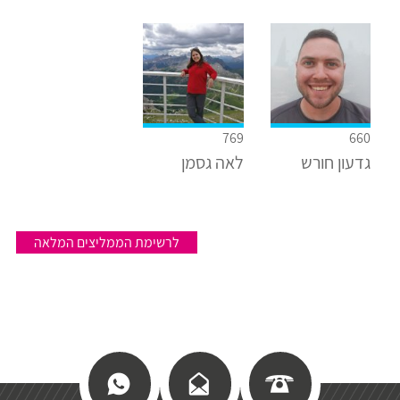
769
660
גדעון חורש
לאה גסמן
לרשימת הממליצים המלאה