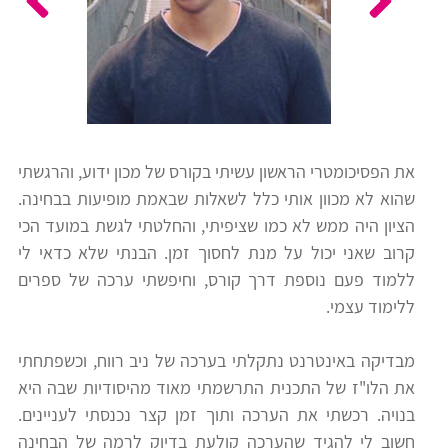
כלים
לצה"ל
לתלמידים
בתי
ערכות
ספר
ספרים
יסודיים
את הפסיכומטרי הראשון עשיתי בקורס של מכון ידוע, והרגשתי
וחטיבות
שהוא לא מכוון אותי כלל לשאלות שבאמת מופיעות בבחינה.
מידע
ביניים
הציון היה ממש לא כמו שציפיתי, והחלטתי לגשת במועד הכי
כללי
קרוב שאני יכול על מנת לחסוך זמן. הבנתי שלא כדאי לי
ללמוד פעם נוספת דרך קורס, וחיפשתי ערכה של ספרים
הכנה
קורסי
ללימוד עצמי.
למבחני
פסיכומטרי
מיון
מבדיקה באינטרנט נתקלתי בערכה של ניב רווח, וכשפתחתי
לעבודה
את הלו"ז של התכנית התרשמתי מאוד מהיסודיות שבה היא
תלמידים
בנויה. רכשתי את הערכה ותוך זמן קצר נכנסתי לעניינים.
ממליצים
חשוב לי להגיד שהערכה קולעת בדיוק לרמה של הבחינה
ניב