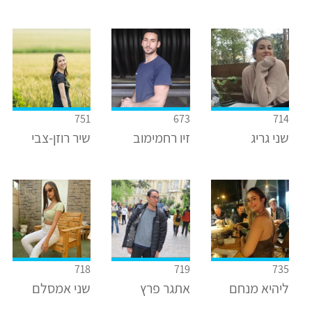
751
673
714
שני גריג
זיו רחמימוב
שיר רוזן-צבי
718
719
735
ליהיא מנחם
אתגר פרץ
שני אמסלם