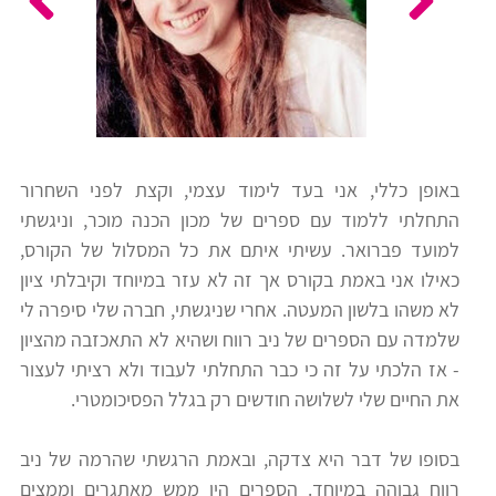
כלים
לצה"ל
לתלמידים
בתי
ערכות
ספר
ספרים
יסודיים
באופן כללי, אני בעד לימוד עצמי, וקצת לפני השחרור
וחטיבות
התחלתי ללמוד עם ספרים של מכון הכנה מוכר, וניגשתי
מידע
ביניים
למועד פברואר. עשיתי איתם את כל המסלול של הקורס,
כללי
כאילו אני באמת בקורס אך זה לא עזר במיוחד וקיבלתי ציון
לא משהו בלשון המעטה. אחרי שניגשתי, חברה שלי סיפרה לי
הכנה
קורסי
שלמדה עם הספרים של ניב רווח ושהיא לא התאכזבה מהציון
למבחני
פסיכומטרי
- אז הלכתי על זה כי כבר התחלתי לעבוד ולא רציתי לעצור
מיון
את החיים שלי לשלושה חודשים רק בגלל הפסיכומטרי.
לעבודה
תלמידים
בסופו של דבר היא צדקה, ובאמת הרגשתי שהרמה של ניב
ממליצים
רווח גבוהה במיוחד. הספרים היו ממש מאתגרים וממצים
ניב