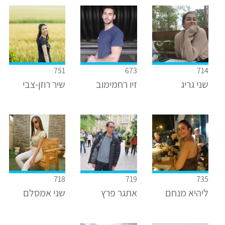
751
673
714
שני גריג
זיו רחמימוב
שיר רוזן-צבי
718
719
735
ליהיא מנחם
אתגר פרץ
שני אמסלם