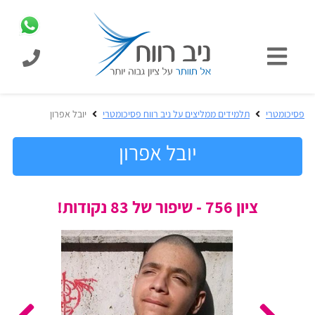
כניסת
תלמידים
כל
פסיכומטרי
תלמידים ממליצים על ניב רווח פסיכומטרי
יובל אפרון
המוצרים
מבית
יובל אפרון
ניב
רווח
הכנה
ציון 756 - שיפור של 83 נקודות!
בחינות
לפסיכומטרי
קבלה
מבחנים
לאקדמיה
ופתרונות
הכנה