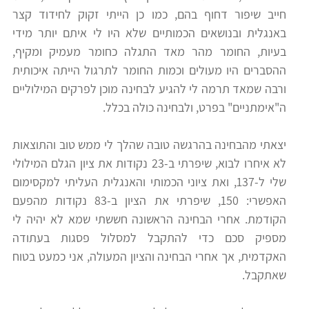
חייב שיפור דחוף בהם, כמו כן הייתי זקוק לחידוד קצר
רווח
באנגלית ובנושאים הכמותיים שלא היו לי איתם יותר מידי
חיפוש
בעיות, החומר מהר מאד התגלה כחומר מעמיק ומקיף,
לימודים
ההסברים היו מעולים וכמות החומר לתרגול הייתה איכותית
ורבה שמאד תרמה לי להגיע לבחינה מוכן לפרקים המילוליים
ה"אימתניים" בפרט, ולבחינה כולה בכלל.
יצאתי מהבחינה בהרגשה טובה שהלך לי ממש טוב והתוצאות
לא איחרו לבוא, שיפרתי ב-23 נקודות את ציון הגלם המילולי
שלי ל-137, ואת ציוני הכמותי והאנגלית העליתי למקסימום
האפשרי: 150, שיפרתי את הציון ב-83 נקודות מהפעם
הקודמת. אחרי הבחינה הראשונה חששתי שמא לא יהיה לי
מספיק סכם כדי להתקבל למסלול פסגות בעתודה
האקדמית, אך אחרי הבחינה והציון המעולה, אני כמעט בטוח
שאתקבל.