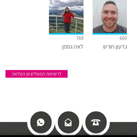
769
660
גדעון חורש
לאה גסמן
לרשימת הממליצים המלאה