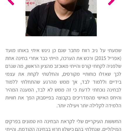
כלים
לצה"ל
לתלמידים
בתי
ערכות
ספר
ספרים
יסודיים
שמעתי על ניב רווח מחבר שגם כן ניגש איתי באותו מועד
וחטיבות
(אפריל 2015) ורכש את הערכה, הייתי כבר אחרי בחינה אחת
מידע
ביניים
שלפניה לקחתי קורס והייתי מאוכזב מהציון הראשון, מה שגרם
כללי
לכך שאזלו כוחותיי מקורסים, והחלטתי לקחת את עצמי
בידיים וללמוד לבד, אך ממש מהרגע שהתחלתי ללמוד
הכנה
קורסי
לבחינה נוכחתי לדעת כי זה ממש לא לבד, המענה המהיר
למבחני
פסיכומטרי
והיחס האישי מהמדריכים בקבוצה בפייסבוק הפך את חוויות
מיון
הלמידה לקלילה יותר ויעילה יותר.
לעבודה
תלמידים
החששות העיקריים שלי לקראת הבחינה היו טמונים בפרקים
ממליצים
המילוליים, שנחלתי בהם כישלון חרוץ בבחינה הקודמת, והייתי
ניב