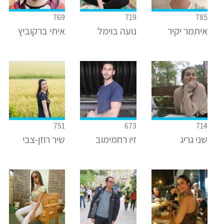
769
719
785
איתמר יקיר
נועה בוימל
איתי ברקוביץ
751
673
714
שני גריג
זיו רחמימוב
שיר רוזן-צבי