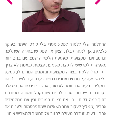
כלים
לצה"ל
לתלמידים
בתי
ערכות
ספר
ספרים
יסודיים
ההחלטה שלי ללמוד לפסיכומטרי בלי קורס הייתה בעיקר
וחטיבות
כלכלית, אך לאחר קבלת הציון אין ספק שהבחירה השתלמה
מידע
ביניים
גם מבחינה מקצועית. מעטפת הלמידה שמציעים בניב רווח
כללי
מאפשרת למי שיש לו קצת משמעת עצמית (באמת לא צריך
יותר מדי) ללמוד בצורה מקצועית ובזמנים הנוחים לו, כמעט
הכנה
קורסי
בלי השפעה על גורמים אחרים בחיים - עבודה, בילויים וכו'. אם
למבחני
פסיכומטרי
נתקלים בבעיה או בחומר לא מובן, אפשר לפרסם את השאלה
מיון
בקבוצת הפייסבוק וסביר להניח שתתקבל תשובה מפורטת
לעבודה
בתוך כמה דקות - בין אם מצוות המורים ובין אם מתלמידים
תלמידים
אחרים (ממליץ לעקוב אחר השאלות שמתפרסמות ולענות אם
ממליצים
אתם יודעים, זו דרך מעולה לחזור על החומר ולהשריש אותו).
ניב