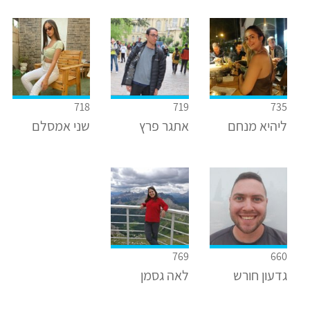
718
719
735
ליהיא מנחם
אתגר פרץ
שני אמסלם
769
660
גדעון חורש
לאה גסמן