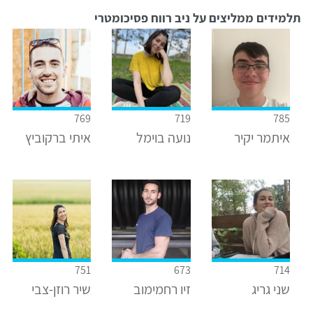
תלמידים ממליצים על ניב רווח פסיכומטרי
769
719
785
איתמר יקיר
נועה בוימל
איתי ברקוביץ
751
673
714
שני גריג
זיו רחמימוב
שיר רוזן-צבי