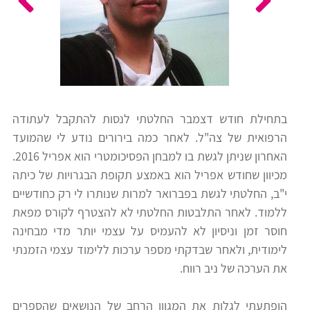
כלים
לצה"ל
לתלמידים
בתי
ערכות
ספר
ספרים
יסודיים
בתחילת חודש דצמבר החלטתי לנסות להתקבל לעתודה
וחטיבות
הרפואית של צה"ל. לאחר כמה בירורים נודע לי שהמועד
מידע
ביניים
האחרון שניתן לגשת בו למבחן הפסיכומטרי הוא אפריל 2016.
כללי
מכיוון שחודש אפריל הוא באמצע תקופת הבגרויות של כיתה
י"ב, החלטתי לגשת בפברואר למרות שנותרו לי רק כחודשיים
הכנה
קורסי
ללמוד. לאחר התלבטות החלטתי לא להצטרף לקורס מפאת
למבחני
פסיכומטרי
חוסר זמן וניסיון לא להעמיס על עצמי יותר מדי מבחינה
מיון
לימודית, ולאחר שבדקתי מספר ערכות ללימוד עצמי הזמנתי
לעבודה
את הערכה של ניב רווח.
תלמידים
ממליצים
הופתעתי לגלות את המגוון הרחב של הנושאים שהספרים
ניב