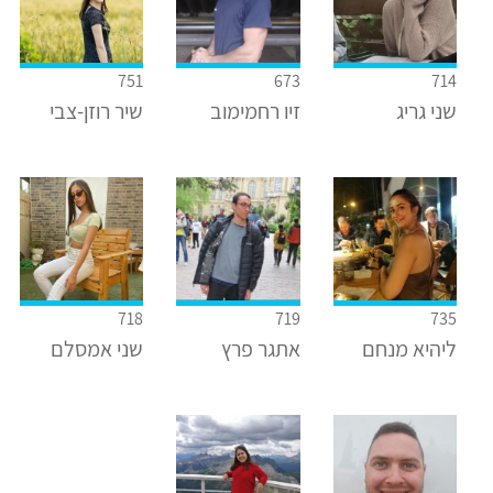
751
673
714
שני גריג
זיו רחמימוב
שיר רוזן-צבי
718
719
735
ליהיא מנחם
אתגר פרץ
שני אמסלם