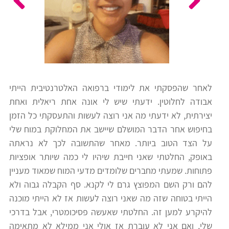
כלים
לצה"ל
לתלמידים
בתי
ערכות
ספר
ספרים
יסודיים
לאחר שהפסקתי את לימודי ברפואה האלטרנטיבית הייתי
וחטיבות
אבודה לחלוטין. ידעתי שיש לי אונה אחת ריאלית ואחת
מידע
ביניים
יצירתית, לא ידעתי מה אני רוצה לעשות והתעסקתי כל הזמן
כללי
בחיפוש אחר הדבר המושלם שיישב את המחלוקת במוח שלי
על הצד הטוב ביותר. מאחר שהתשובה לכך לא נראתה
הכנה
קורסי
באופק, החלטתי שאני חייבת שיהיו לי כמה שיותר אופציות
למבחני
פסיכומטרי
פתוחות. שמעתי מחברים שלומדים מדעי המוח שמאוד מעניין
מיון
להם ורק השם המפוצץ גרם לי לקנא. סף הקבלה גבוה ולא
לעבודה
הייתי בטוחה שזה מה שאני רוצה לעשות אז לא הייתי מוכנה
תלמידים
להיקרע למען זה. החלטתי שאעשה פסיכומטרי, אבל בדרכי
ממליצים
שלי, ואם אני לא עוברת אז אולי אני ממילא לא מתאימה
ניב