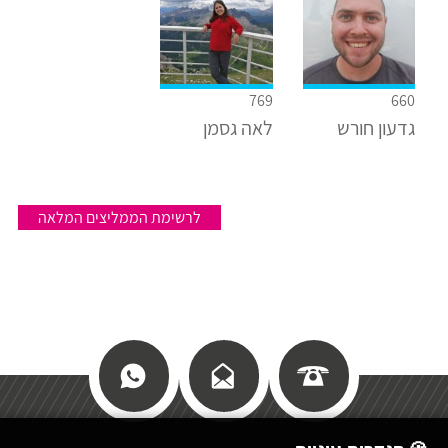
769
660
גדעון חורש
לאה גסמן
לרשימת הממליצים המלאה