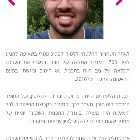
כלים
לצה"ל
לתלמידים
בתי
ערכות
ספר
ספרים
יסודיים
לאחר השחרור החלטתי ללמוד לפסיכומטרי בשאיפה להגיע
וחטיבות
לציון 700. בעזרת המלצה של חבר, רכשתי את הערכה
מידע
ביניים
המלאה של ניב רווח בתכנית 80 הימים וניגשתי בפעם
כללי
הראשונה במועד יולי 2016.
הכנה
קורסי
תכנית הלימודים הייתה מדויקת וברורה לחלוטין, וכל החומר
למבחני
פסיכומטרי
הנלמד היה מובן. מעבר לכך, המענה בקבוצת הפייסבוק לכל
מיון
השאלות היה מעולה. בעזרת התכנית והשקעה יומית של
לעבודה
מספר שעות הצלחתי להגיע לציון שרציתי ומעבר!
תלמידים
ממליצים
אני ממליץ לכל אחד שנוח לו ללמוד לבד לרכוש את הערכה
ניב