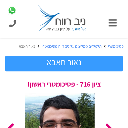
כניסת
תלמידים
כל
פסיכומטרי
תלמידים ממליצים על ניב רווח פסיכומטרי
נאור חאבא
המוצרים
מבית
נאור חאבא
ניב
רווח
הכנה
ציון 716 - פסיכומטרי ראשון!
בחינות
לפסיכומטרי
קבלה
מבחנים
לאקדמיה
ופתרונות
הכנה