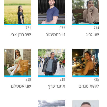
751
673
714
שני גריג
זיו רחמימוב
שיר רוזן-צבי
718
719
735
ליהיא מנחם
אתגר פרץ
שני אמסלם