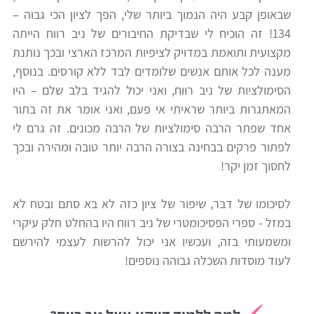
שבאופן קבע היה הנמוך ביותר שלי, הפך לציון הכי גבוה –
רווח
134! זה הוכיח לי שבדיקת החיבורים של ניב רווח הייתה
חיפוש
מקצועית ותואמת במדויק לציפיות המרכז הארצי ובכך נותנת
לימודים
מענה לכל אותם אנשים שלומדים לבד ללא קורסים. בנוסף,
הסימולציות של ניב רווח, ואני יכול להגיד בלב שלם – היו
המאתגרות ביותר שראיתי אי פעם, ואני אומר את זה בתור
אחד שפתר הרבה סימולציות של הרבה מכונים. זה גרם לי
לפתור פרקים בבחינה בצורה הרבה יותר טובה ומהירה ובכך
לחסוך זמן יקר!
לסיכומו של דבר, שיפור של ציון כזה לא בא סתם ובטח לא
במזל - ספרי הפסיכומטרי של ניב רווח היו בהחלט חלק עיקרי
ומשמעותי בזה, ועכשיו אני יכול להרשות לעצמי להירשם
לעוד מוסדות השכלה גבוהה נוספים!