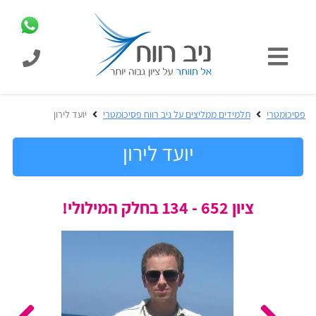
כניסת
תלמידים
כל
פסיכומטרי
תלמידים ממליצים על ניב רווח פסיכומטרי
יועד לירון
המוצרים
מבית
יועד לירון
ניב
רווח
הכנה
ציון 652 - 134 בחלק המילולי!
בחינות
לפסיכומטרי
קבלה
מבחנים
לאקדמיה
ופתרונות
הכנה