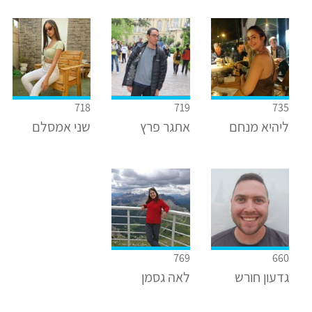
718
719
735
ליהיא מנחם
אתגר פרץ
שני אמסלם
769
660
גדעון חורש
לאה גסמן