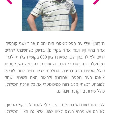
כלים
לצה"ל
לתלמידים
בתי
ערכות
ספר
ספרים
יסודיים
ה"רומן" שלי עם הפסיכומטרי היה יחסית ארוך (שני קורסים:
וחטיבות
אחד בהיי קיו ועוד אחד בקידום). בדיוק כשחשבתי להרים
מידע
ביניים
ידיים ולא להיבחן שוב, כשאת הציון 600 בקושי הצלחתי לגרד
כללי
מלמעלה - פורסם כי הבחינה עוברת רפורמה משמעותית
כולל הוספת פרק כתיבה. החלטתי שאני חייב לתת לעצמי
הכנה
קורסי
צ'אנס פעם נוספת ואחרונה ולראות האם השינוי יישחק
למבחני
פסיכומטרי
לטובתי. רכשתי מניב רווח פסיכומטרי את כל ערכת המילולי,
מיון
כולל שירות בדיקת החיבורים.
לעבודה
תלמידים
לגבי התוצאות המדהימות - עדיף לי להתחיל דווקא מהסוף.
ממליצים
לא רק ששיפרתי בענק לציון 652, אלא גם הציון המילולי,
ניב