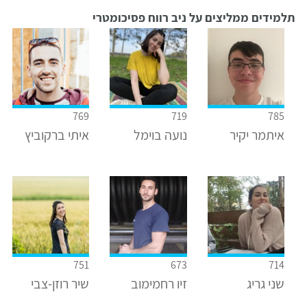
תלמידים ממליצים על ניב רווח פסיכומטרי
769
719
785
איתמר יקיר
נועה בוימל
איתי ברקוביץ
751
673
714
שני גריג
זיו רחמימוב
שיר רוזן-צבי