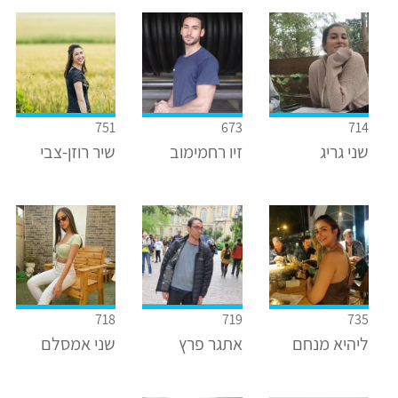
751
673
714
שני גריג
זיו רחמימוב
שיר רוזן-צבי
718
719
735
ליהיא מנחם
אתגר פרץ
שני אמסלם