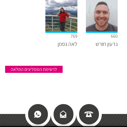
769
660
גדעון חורש
לאה גסמן
לרשימת הממליצים המלאה