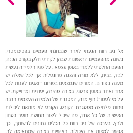
כלים
לצה"ל
לתלמידים
בתי
ערכות
ספר
ספרים
יסודיים
אל ניב רווח הגעתי לאחר שנבחנתי פעמיים בפסיכומטרי.
וחטיבות
בשונה מהפעמיים הראשונות שבהן לקחתי חלק בקורס הכנה,
מידע
ביניים
הפעם החלטתי ללמוד באופן עצמאי. על פניו הלמידה נעשית
כללי
לבד, בבית, ללא מורה והצגה פרונטלית אך לכל שאלה יש
מענה בפורום. המורים שנמצאים בפורום דואגים לענות לכל
הכנה
קורסי
אחד ואחד באופן פרטני, בצורה מהירה, יסודית ומדוייקת. יש
למבחני
פסיכומטרי
על מי לסמוך! חוץ מזה, המסגרת של הלמידה העצמית הרבה
מיון
פחות מלחיצה ממסגרת הקורס. הקורס לא מותאם ליכולות
לעבודה
האישיות של כל אחד, מה שיכול ליצור תחושת חוסר בטחון
תלמידים
ולחץ. בערכה של ניב רווח כל הכלים נתונים לרשותך, וכך
ממליצים
אפשר למצות את היכולות האישיות בצורה שמתאימה לך,
ניב