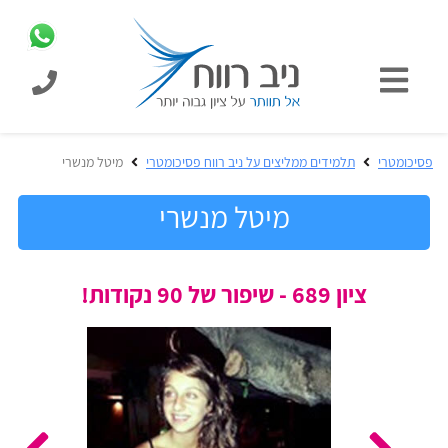
כניסת
תלמידים
כל
פסיכומטרי
תלמידים ממליצים על ניב רווח פסיכומטרי
מיטל מנשרי
המוצרים
מבית
מיטל מנשרי
ניב
רווח
הכנה
ציון 689 - שיפור של 90 נקודות!
בחינות
לפסיכומטרי
קבלה
מבחנים
לאקדמיה
ופתרונות
הכנה