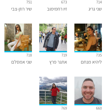
751
673
714
שני גריג
זיו רחמימוב
שיר רוזן-צבי
718
719
735
ליהיא מנחם
אתגר פרץ
שני אמסלם
769
660