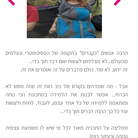
כלים
לצה"ל
לתלמידים
בתי
ערכות
ספר
ספרים
יסודיים
הרבה אנשים "נקברים" בתקופה של הפסיכומטרי ונעלמים
וחטיבות
מהעולם...לא מצליחים לעשות שום דבר תוך כדי...
מידע
ביניים
זה ידוע. לא סוד. כולם מדברים על זה ואומרים את זה.
כללי
אבל - מה שמדהים בקורס של ניב רווח זה שזה ממש לא
הכנה
קורסי
הכרחי... אפשר לבנות את הלמידה במתכונת הכי נוחה
למבחני
פסיכומטרי
ומותאמת ללמידה של כל אחד עצמו, לעבוד, לחיות ולעשות
מיון
עוד כל כך הרבה דברים תוך כדי...
לעבודה
תלמידים
ממליצה על התכנית מאוד לכל מי שיש לו משמעת עצמית
ממליצים
גבוהה ובעיקר רצון!
ניב