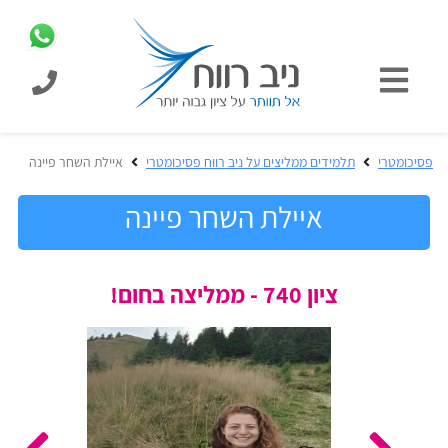
כניסת
תלמידים
כל
פסיכומטרי
תלמידים ממליצים על ניב רווח פסיכומטרי
איילת השחר פיינה
המוצרים
מבית
איילת השחר פיינה
ניב
רווח
הכנה
ציון 740 - ממליצה בחום!
בחינות
לפסיכומטרי
קבלה
מבחנים
לאקדמיה
ופתרונות
הכנה