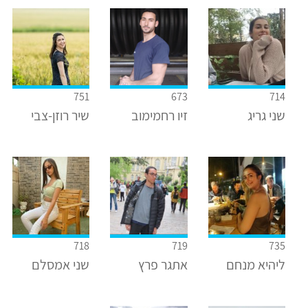
751
673
714
שני גריג
זיו רחמימוב
שיר רוזן-צבי
718
719
735
ליהיא מנחם
אתגר פרץ
שני אמסלם