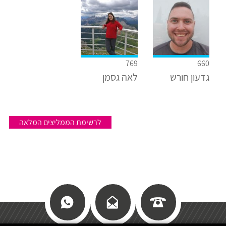
769
660
גדעון חורש
לאה גסמן
לרשימת הממליצים המלאה