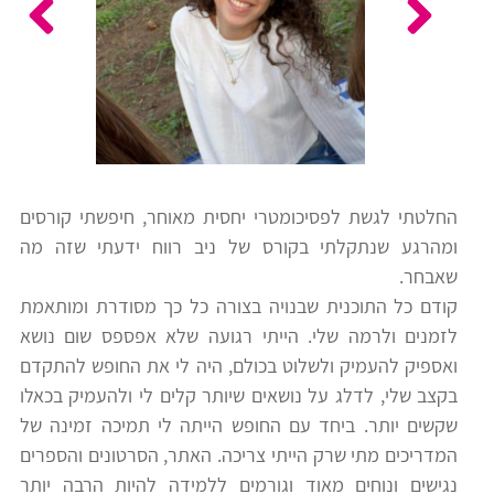
כלים
לצה"ל
לתלמידים
בתי
ערכות
ספר
ספרים
יסודיים
וחטיבות
החלטתי לגשת לפסיכומטרי יחסית מאוחר, חיפשתי קורסים
מידע
ביניים
ומהרגע שנתקלתי בקורס של ניב רווח ידעתי שזה מה
כללי
שאבחר.
קודם כל התוכנית שבנויה בצורה כל כך מסודרת ומותאמת
הכנה
קורסי
לזמנים ולרמה שלי. הייתי רגועה שלא אפספס שום נושא
למבחני
פסיכומטרי
ואספיק להעמיק ולשלוט בכולם, היה לי את החופש להתקדם
מיון
בקצב שלי, לדלג על נושאים שיותר קלים לי ולהעמיק בכאלו
לעבודה
שקשים יותר. ביחד עם החופש הייתה לי תמיכה זמינה של
תלמידים
המדריכים מתי שרק הייתי צריכה. האתר, הסרטונים והספרים
ממליצים
נגישים ונוחים מאוד וגורמים ללמידה להיות הרבה יותר
ניב