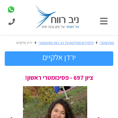
כניסת
תלמידים
כל
פסיכומטרי
תלמידים ממליצים על ניב רווח פסיכומטרי
ירדן אלקיים
המוצרים
מבית
ירדן אלקיים
ניב
רווח
הכנה
ציון 697 - פסיכומטרי ראשון!
בחינות
לפסיכומטרי
קבלה
מבחנים
לאקדמיה
ופתרונות
הכנה