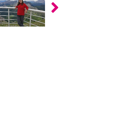
כלים
לצה"ל
לתלמידים
בתי
ערכות
ספר
ספרים
יסודיים
וחטיבות
מידע
ביניים
כללי
הכנה
קורסי
למבחני
פסיכומטרי
מיון
לעבודה
תלמידים
ממליצים
ניב