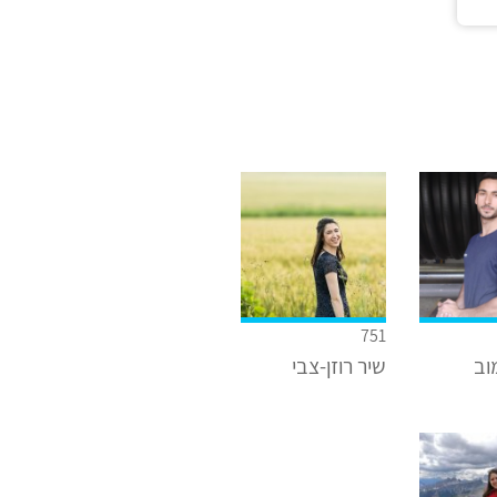
751
וב
שיר רוזן-צבי