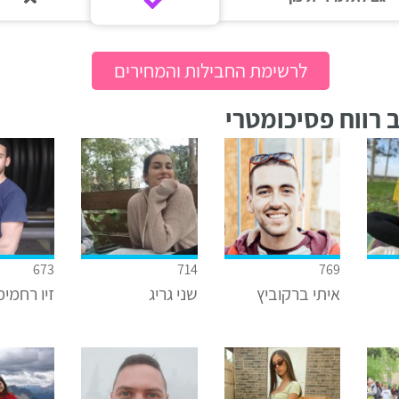
לרשימת החבילות והמחירים
 רווח פסיכומטרי
673
714
769
איתי ברקוביץ
שני גריג
זיו רחמימ