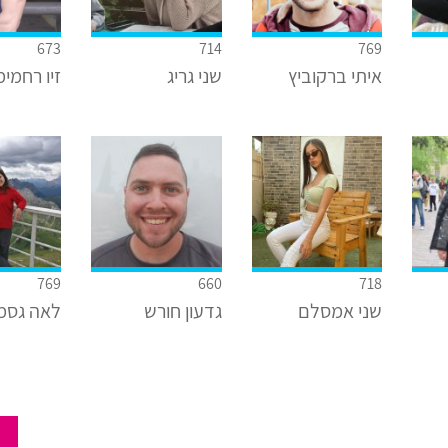
673
714
769
איתי ברקוביץ
שני גריג
זיו רחמימ
769
660
718
שני אמסלם
גדעון חורש
לאה גסמ