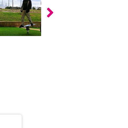
כלים
לצה"ל
לתלמידים
בתי
ערכות
ספר
ספרים
יסודיים
וחטיבות
מידע
ביניים
כללי
הכנה
קורסי
למבחני
פסיכומטרי
מיון
לעבודה
תלמידים
ממליצים
ניב