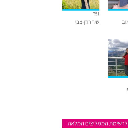
751
וב
שיר רוזן-צבי
ן
לרשימת הממליצים המלאה