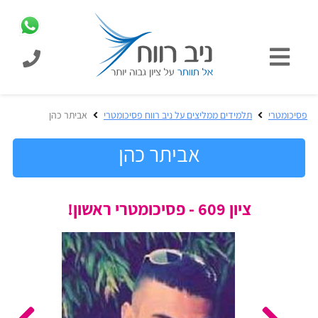
כניסת
תלמידים
כל
פסיכומטרי
תלמידים ממליצים על ניב רווח פסיכומטרי
אביתר כהן
המוצרים
מבית
אביתר כהן
ניב
רווח
הכנה
ציון 609 - פסיכומטרי ראשון!
בחינות
לפסיכומטרי
קבלה
מבחנים
לאקדמיה
ופתרונות
הכנה