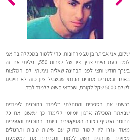
כלים
לצה"ל
לתלמידים
בתי
ערכות
ספר
ספרים
יסודיים
שלום, אני אביתר בן 20 מרחובות. כדי ללמוד במכללה בה אני
וחטיבות
לומד כעת הייתי צריך ציון של לפחות 550, וגיליתי את זה
מידע
ביניים
בערך חודש וחצי לפני הבחינה שאליה ניגשתי. לפי המלצות
כללי
באתר ובאתרים אחרים הבנתי שבשביל ציון כזה לא חייבים
לשלם 5000 שקל לקורס, ושכדאי פשוט ללמוד לבד.
הכנה
קורסי
למבחני
פסיכומטרי
רכשתי את הספרים והתחלתי בלימוד בתוכנית לימודים
מיון
שבאתר המכילה ארגון יומיומי ללימוד כך שאשנן את כל
לעבודה
החומר המקיף בצורה האפקטיבית ביותר. התוכנית והספרים
תלמידים
מאוד עזרו לי! לימוד מדויק עם שיטות טובות ותרגולים
ממליצים
מצוינים שנותנים חשק ללמוד ומגבירים את המשמעת
ניב