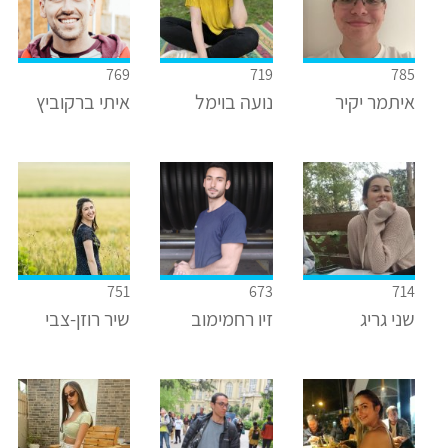
769
719
785
איתמר יקיר
נועה בוימל
איתי ברקוביץ
751
673
714
שני גריג
זיו רחמימוב
שיר רוזן-צבי