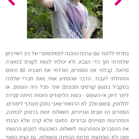
כלים
לצה"ל
לתלמידים
בתי
ערכות
ספר
ספרים
יסודיים
בחרתי ללמוד עם ערכת ההכנה לפסיכומטרי של ניב רווח כיוון
וחטיבות
שלמדתי תוך כדי הצבא, ולא יכולתי לגשת לקורס 'במשרה
מידע
ביניים
מלאה'. קבלתי את הספרים, הורדתי את תוכנית 80 הימים
כללי
והתחלתי לעבוד. הדבר שהפתיע אותי (ואת חבריי שלמדו
במקביל במגוון קורסים ומכונים) יותר מכל היה העומס, או
הכנה
קורסי
ליתר דיוק אי-העומס - כמות הלימודים היומית הייתה סבירה
למבחני
פסיכומטרי
לחלוטין, ובשום שלב לא הרגשתי שאני נחנק מעודף לימודים.
מיון
הספרים היו טובים וענייניים, השאלות זהות ברמתן לבחינה,
לעבודה
והפתרונות מצויינים וברורים. כמעט שלא קרה שלא הבנתי
תלמידים
את ההסברים והפתרונות לשאלות. כשהגעתי למבחן הרגשתי
ממליצים
מוכן ולא הופתעתי מרמת הבחינה והשאלות. גם הציון הסופי
ניב