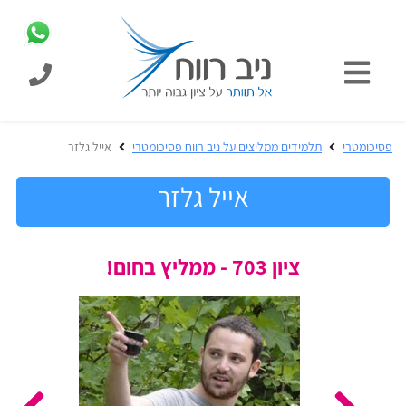
כניסת
תלמידים
כל
פסיכומטרי
תלמידים ממליצים על ניב רווח פסיכומטרי
אייל גלזר
המוצרים
מבית
אייל גלזר
ניב
רווח
הכנה
ציון 703 - ממליץ בחום!
בחינות
לפסיכומטרי
קבלה
מבחנים
לאקדמיה
ופתרונות
הכנה