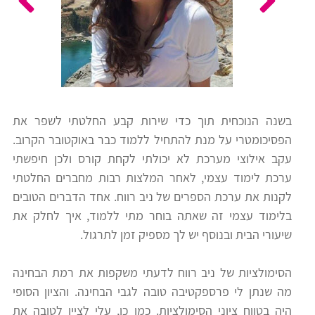
כלים
לצה"ל
לתלמידים
בתי
ערכות
ספר
ספרים
יסודיים
בשנה הנוכחית תוך כדי שירות קבע החלטתי לשפר את
וחטיבות
הפסיכומטרי על מנת להתחיל ללמוד כבר באוקטובר הקרוב.
מידע
ביניים
עקב אילוצי מערכת לא יכולתי לקחת קורס ולכן חיפשתי
כללי
ערכת לימוד עצמי, לאחר המלצות רבות מחברים החלטתי
לקנות את ערכת הספרים של ניב רווח. אחד הדברים הטובים
הכנה
קורסי
בלימוד עצמי זה שאתה בוחר מתי ללמוד, איך לחלק את
למבחני
פסיכומטרי
שיעורי הבית ובנוסף יש לך מספיק זמן לתרגול.
מיון
לעבודה
הסימולציות של ניב רווח לדעתי משקפות את רמת הבחינה
תלמידים
מה שנתן לי פרספקטיבה טובה לגבי הבחינה. והציון הסופי
ממליצים
היה בטווח ציוני הסימולציות. כמו כן, עלי לציין לטובה את
ניב