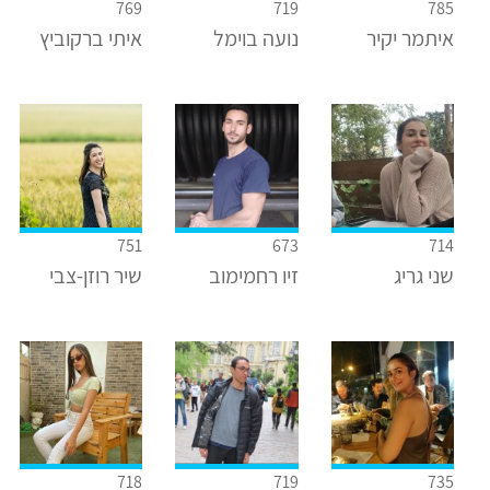
769
719
785
איתמר יקיר
נועה בוימל
איתי ברקוביץ
751
673
714
שני גריג
זיו רחמימוב
שיר רוזן-צבי
718
719
735