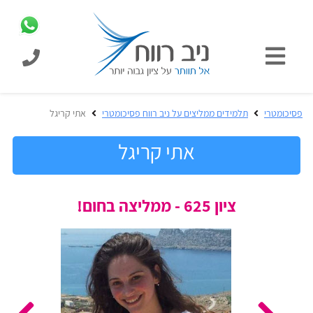
כניסת
תלמידים
כל
פסיכומטרי
תלמידים ממליצים על ניב רווח פסיכומטרי
אתי קריגל
המוצרים
מבית
אתי קריגל
ניב
רווח
הכנה
ציון 625 - ממליצה בחום!
בחינות
לפסיכומטרי
קבלה
מבחנים
לאקדמיה
ופתרונות
הכנה