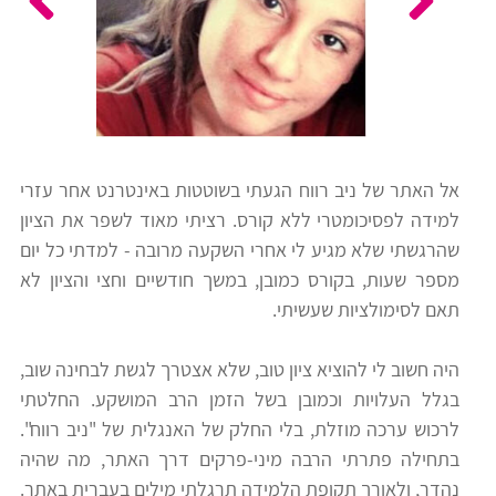
כלים
לצה"ל
לתלמידים
בתי
ערכות
ספר
ספרים
יסודיים
אל האתר של ניב רווח הגעתי בשוטטות באינטרנט אחר עזרי
וחטיבות
למידה לפסיכומטרי ללא קורס. רציתי מאוד לשפר את הציון
מידע
ביניים
שהרגשתי שלא מגיע לי אחרי השקעה מרובה - למדתי כל יום
כללי
מספר שעות, בקורס כמובן, במשך חודשיים וחצי והציון לא
תאם לסימולציות שעשיתי.
הכנה
קורסי
למבחני
פסיכומטרי
היה חשוב לי להוציא ציון טוב, שלא אצטרך לגשת לבחינה שוב,
מיון
בגלל העלויות וכמובן בשל הזמן הרב המושקע. החלטתי
לעבודה
לרכוש ערכה מוזלת, בלי החלק של האנגלית של "ניב רווח".
תלמידים
בתחילה פתרתי הרבה מיני-פרקים דרך האתר, מה שהיה
ממליצים
נהדר, ולאורך תקופת הלמידה תרגלתי מילים בעברית באתר.
ניב