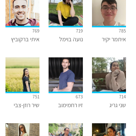
769
719
785
איתמר יקיר
נועה בוימל
איתי ברקוביץ
751
673
714
שני גריג
זיו רחמימוב
שיר רוזן-צבי