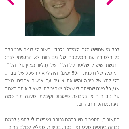
כלים
לצה"ל
לתלמידים
בתי
ערכות
ספר
ספרים
יסודיים
לכל מי שחושש לגבי למידה "לבד", חשוב לי לומר שבמהלך
וחטיבות
כל הלמידה עם המעטפת של ניב רווח לא הרגשתי לבד:
מידע
ביניים
הרגשתי שיש לי שליטה על הלו"ז שלי (בליווי מצוין של הלו"ז
כללי
המומלץ של תוכנית ה-80 ימים). היה לי את השקט שלי בבית,
בלי לחץ של כיתה והשוואת ציונים עם אנשים אחרים. מצד
הכנה
קורסי
שני, כל פעם שהייתה לי שאלה ישר יכולתי לשאול אותה באתר
למבחני
פסיכומטרי
של ניב רווח או בקבוצת פייסבוק וקיבלתי מענה תוך כמה
מיון
שעות או הכי הרבה יום.
לעבודה
תלמידים
התשובות והספרים היו ברמה גבוהה ואיפשרו לי להגיע לרמה
ממליצים
גבוהה ביחסית מעט זמן וכסף. בקיצור, ממליץ לכולם בחום -
ניב