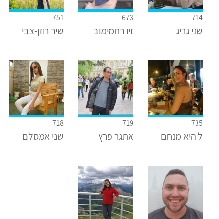
751
673
714
שני גריג
זיו רחמימוב
שיר רוזן-צבי
718
719
735
ליהיא מנחם
אתגר פרץ
שני אמסלם