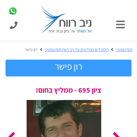
כניסת
תלמידים
כל
פסיכומטרי
תלמידים ממליצים על ניב רווח פסיכומטרי
רון פישר
המוצרים
מבית
רון פישר
ניב
רווח
הכנה
ציון 695 - ממליץ בחום!
בחינות
לפסיכומטרי
קבלה
מבחנים
לאקדמיה
ופתרונות
הכנה