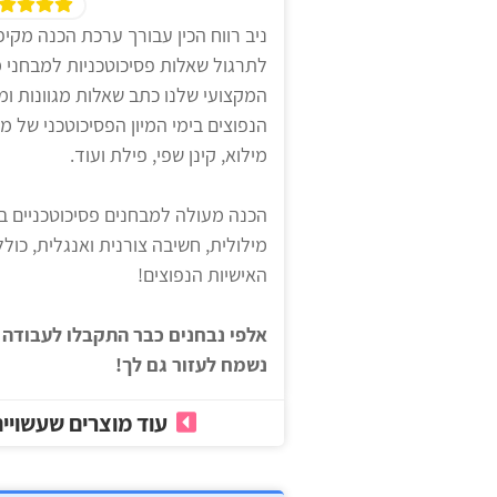
לצה"ל
פסיכוטכניים
ניב רווח הכין עבורך ערכת הכנה מקיפ
לתרגול שאלות פסיכוטכניות למבחני מ
מבחני
המקצועי שלנו כתב שאלות מגוונות ו
בתי
הנפוצים בימי המיון הפסיכוטכני של מכו
אישיות
ספר
מילוא, קינן שפי, פילת ועוד.
יסודיים
וחטיבות
אדם
הכנה מעולה למבחנים פסיכוטכניים ב
ביניים
מילא
מילולית, חשיבה צורנית ואנגלית, כו
האישיות הנפוצים!
קינן
הכנה
שפי
אלפי נבחנים כבר התקבלו לעבודה 
למבחני
נשמח לעזור גם לך!
נציבות
מיון
שירות
לעבודה
עוד מוצרים שעשויים
המדינה
ניב