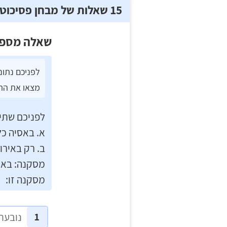
פילת
15 שאלות של מבחן פסיכוטכני לדוגמה חינם
רווח
משטרה
חיפוש
שאלה מספ
לימודים
לפניכם נתונ
מצאו את הת
לפניכם שתי 
א. באסיה כל
ב. רק באירו
מסקנה: באסי
מסקנה זו:
1
נובעת